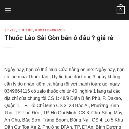
Skip
0
to
content
STYLE
,
TIN TỨC
,
UNCATEGORIZED
Thuốc Lào Sài Gòn bán ở đâu ? giá rẻ
Ngày nay, bạn có thể mua Cửa hàng online: Ngày nay, bạn
có thể mua Thuốc lào , Uy tín bao đổi trong 3 ngày không
cân lý do nhận kiểm tra hàng rồi với thanh toán: gọi ngay
0349664116 có zalo thuốc chỉ từ 40 nghìn/ 1 lạng tại các
địa chỉ của chúng tôi CS 1: 48/9 Điện Biên Phủ, P. Đakao,
Quận 1, TP. Hồ Chí Minh CS 2: 28 Bác Ái, Phường Bình
Thọ, TP. Thủ Đức, TP. Hồ Chí Minh. CS 3: Chợ Sông Mây,
An Chu, Bắc Sơn, Trảng Boom, Đồng Nai. CS 4: Lô 5 Khu
Dân Cư Toa Xe 2, Phường Dĩ An, TP. Dĩ An, Bình Dương