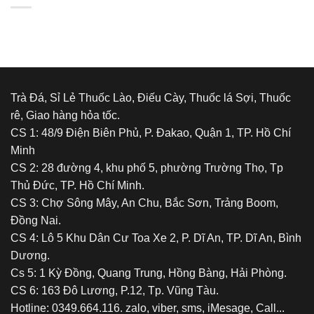
Êm,
động
Chất
tâm
Lượng
lý
Tuyệt
của
Đỉnh
việc
sử
dụng
chất
Trà Đá, Sỉ Lẻ Thuốc Lào, Điếu Cày, Thuốc lá Sợi, Thuốc
kích
rê, Giao hàng hỏa tốc.
thích
hoặc
CS 1: 48/9 Điện Biên Phủ, P. Đakao, Quận 1, TP. Hồ Chí
gây
Minh
nghiện
CS 2: 28 đường 4, khu phố 5, phường Trường Thọ, Tp
Thủ Đức, TP. Hồ Chí Minh.
CS 3: Chợ Sông Mây, An Chu, Bắc Sơn, Trảng Boom,
Đồng Nai.
CS 4: Lô 5 Khu Dân Cư Toa Xe 2, P. Dĩ An, TP. Dĩ An, Bình
Dương.
Cs 5: 1 Kỳ Đồng, Quang Trung, Hồng Bàng, Hải Phòng.
CS 6: 163 Đô Lương, P.12, Tp. Vũng Tàu.
Hotline: 0349.664.116. zalo, viber, sms, iMesage, Call...