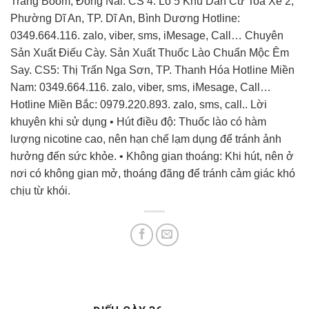
Trảng Boom, Đồng Nai. CS 4: Lô 5 Khu Dân Cư Toa Xe 2,
Phường Dĩ An, TP. Dĩ An, Bình Dương Hotline:
0349.664.116. zalo, viber, sms, iMesage, Call… Chuyên
Sản Xuất Điếu Cày. Sản Xuất Thuốc Lào Chuẩn Mộc Êm
Say. CS5: Thị Trấn Nga Sơn, TP. Thanh Hóa Hotline Miền
Nam: 0349.664.116. zalo, viber, sms, iMesage, Call…
Hotline Miền Bắc: 0979.220.893. zalo, sms, call.. Lời
khuyên khi sử dụng • Hút điều độ: Thuốc lào có hàm
lượng nicotine cao, nên hạn chế lạm dụng để tránh ảnh
hưởng đến sức khỏe. • Không gian thoáng: Khi hút, nên ở
nơi có không gian mở, thoáng đãng để tránh cảm giác khó
chịu từ khói.