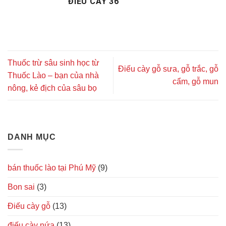
ĐIẾU CÀY 36
Thuốc trừ sâu sinh học từ
Điếu cày gỗ sưa, gỗ trắc, gỗ
Thuốc Lào – bạn của nhà
cẩm, gỗ mun
nông, kẻ địch của sâu bọ
DANH MỤC
bán thuốc lào tại Phú Mỹ
(9)
Bon sai
(3)
Điếu cày gỗ
(13)
điếu cày nứa
(13)