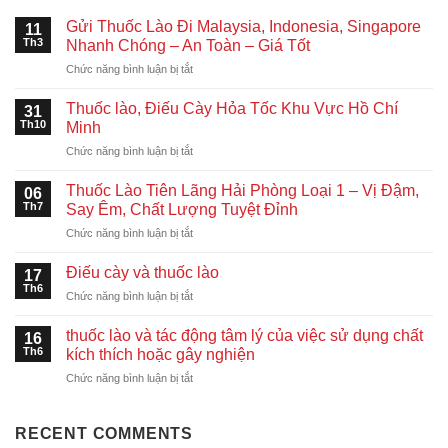
Gửi Thuốc Lào Đi Malaysia, Indonesia, Singapore
11
Th3
Nhanh Chóng – An Toàn – Giá Tốt
ở
Chức năng bình luận bị tắt
Gửi
Thuốc
Thuốc lào, Điếu Cày Hỏa Tốc Khu Vực Hồ Chí
31
Lào
Th10
Minh
Đi
ở
Chức năng bình luận bị tắt
Malaysia,
Thuốc
Indonesia,
lào,
Singapore
Thuốc Lào Tiên Lãng Hải Phòng Loại 1 – Vị Đậm,
06
Điếu
Nhanh
Th7
Say Êm, Chất Lượng Tuyệt Đỉnh
Cày
Chóng
ở
Chức năng bình luận bị tắt
Hỏa
–
Thuốc
Tốc
An
Lào
Khu
Điếu cày và thuốc lào
Toàn
17
Tiên
Vực
Th6
–
ở
Chức năng bình luận bị tắt
Lãng
Hồ
Giá
Điếu
Hải
Chí
Tốt
cày
thuốc lào và tác động tâm lý của việc sử dụng chất
Phòng
16
Minh
và
Th6
Loại
kích thích hoặc gây nghiện
thuốc
1
ở
Chức năng bình luận bị tắt
lào
–
thuốc
Vị
lào
Đậm,
và
RECENT COMMENTS
Say
tác