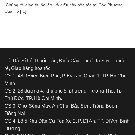
Chúng tôi giao thuốc lào và điếu cày hỏa tốc tại Các Phường
Của Hồ [...]
Trà Đá, Sỉ Lẻ Thuốc Lào, Điếu Cày, Thuốc lá Sợi, Thuốc
rê, Giao hàng hỏa tốc.
CS 1: 48/9 Điện Biên Phủ, P. Đakao, Quận 1, TP. Hồ Chí
Minh
CS 2: 28 đường 4, khu phố 5, phường Trường Thọ, Tp
Thủ Đức, TP. Hồ Chí Minh.
CS 3: Chợ Sông Mây, An Chu, Bắc Sơn, Trảng Boom,
Đồng Nai.
CS 4: Lô 5 Khu Dân Cư Toa Xe 2, P. Dĩ An, TP. Dĩ An, Bình
Dương.