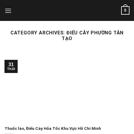
Skip
0
to
content
CATEGORY ARCHIVES:
ĐIẾU CÀY PHƯỜNG TÂN
TẠO
31
Th10
Thuốc lào, Điếu Cày Hỏa Tốc Khu Vực Hồ Chí Minh