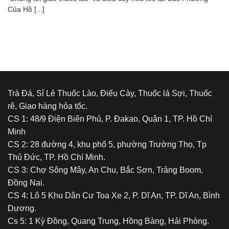
Của Hồ [...]
Trà Đá, Sỉ Lẻ Thuốc Lào, Điếu Cày, Thuốc lá Sợi, Thuốc
rê, Giao hàng hỏa tốc.
CS 1: 48/9 Điện Biên Phủ, P. Đakao, Quận 1, TP. Hồ Chí
Minh
CS 2: 28 đường 4, khu phố 5, phường Trường Thọ, Tp
Thủ Đức, TP. Hồ Chí Minh.
CS 3: Chợ Sông Mây, An Chu, Bắc Sơn, Trảng Boom,
Đồng Nai.
CS 4: Lô 5 Khu Dân Cư Toa Xe 2, P. Dĩ An, TP. Dĩ An, Bình
Dương.
Cs 5: 1 Kỳ Đồng, Quang Trung, Hồng Bàng, Hải Phòng.