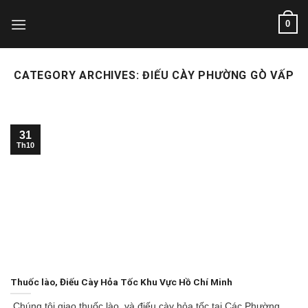
Skip
0
to
content
CATEGORY ARCHIVES:
ĐIẾU CÀY PHƯỜNG GÒ VẤP
31
Th10
Thuốc lào, Điếu Cày Hỏa Tốc Khu Vực Hồ Chí Minh
Chúng tôi giao thuốc lào và điếu cày hỏa tốc tại Các Phường