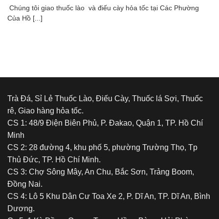
Chúng tôi giao thuốc lào và điếu cày hỏa tốc tại Các Phường
Của Hồ [...]
Trà Đá, Sỉ Lẻ Thuốc Lào, Điếu Cày, Thuốc lá Sợi, Thuốc
rê, Giao hàng hỏa tốc.
CS 1: 48/9 Điện Biên Phủ, P. Đakao, Quận 1, TP. Hồ Chí
Minh
CS 2: 28 đường 4, khu phố 5, phường Trường Thọ, Tp
Thủ Đức, TP. Hồ Chí Minh.
CS 3: Chợ Sông Mây, An Chu, Bắc Sơn, Trảng Boom,
Đồng Nai.
CS 4: Lô 5 Khu Dân Cư Toa Xe 2, P. Dĩ An, TP. Dĩ An, Bình
Dương.