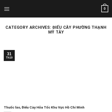
Skip
0
to
content
CATEGORY ARCHIVES:
ĐIẾU CÀY PHƯỜNG THẠNH
MỸ TÂY
31
Th10
Thuốc lào, Điếu Cày Hỏa Tốc Khu Vực Hồ Chí Minh