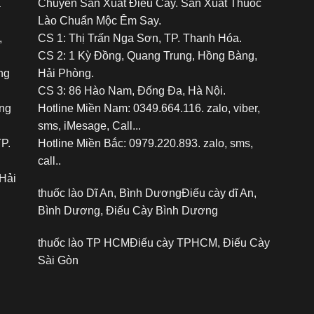
á
Chuyên Sản Xuất Điếu Cày. Sản Xuất Thuốc
Lào Chuẩn Mộc Êm Say.
,
CS 1: Thị Trấn Nga Sơn, TP. Thanh Hóa.
CS 2: 1 Kỳ Đồng, Quang Trung, Hồng Bàng,
ng
Hải Phòng.
CS 3: 86 Hào Nam, Đống Đa, Hà Nội.
ảng
Hotline Miền Nam: 0349.664.116. zalo, viber,
sms, iMesage, Call...
TP.
Hotline Miền Bắc: 0979.220.893. zalo, sms,
call..
Hải
thuốc lào Dĩ An, Bình Dương
Điếu cày dĩ An,
Bình Dương, Điếu Cày Bình Dương
thuốc lào TP HCM
Điếu cày TPHCM, Điếu Cày
Sài Gòn