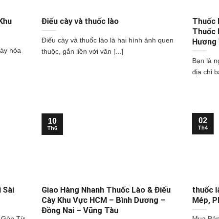
Khu
Điếu cày và thuốc lào
Thuốc 
Thuốc 
Điếu cày và thuốc lào là hai hình ảnh quen
Hương 
cày hỏa
thuộc, gắn liền với văn [...]
Bạn là n
địa chỉ b
02
10
Th4
Th6
 Sài
Giao Hàng Nhanh Thuốc Lào & Điếu
thuốc l
Cày Khu Vực HCM – Bình Dương –
Mép, P
Đồng Nai – Vũng Tàu
i Gòn Từ
Mua Bán