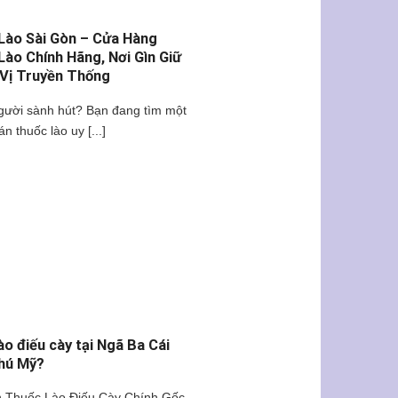
Lào Sài Gòn – Cửa Hàng
Lào Chính Hãng, Nơi Gìn Giữ
Vị Truyền Thống
gười sành hút? Bạn đang tìm một
án thuốc lào uy [...]
ào điếu cày tại Ngã Ba Cái
hú Mỹ?
 Thuốc Lào Điếu Cày Chính Gốc