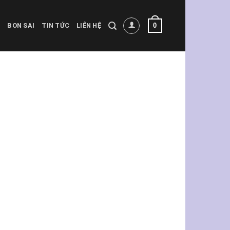
0
BON SAI
TIN TỨC
LIÊN HỆ