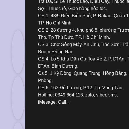
Trà Đá, Sỉ Lẻ Thuốc Lào, Điếu Cày, Thuốc l
Sợi, Thuốc rê, Giao hàng hỏa tốc.
CS 1: 48/9 Điện Biên Phủ, P. Đakao, Quận 1
TP. Hồ Chí Minh
CS 2: 28 đường 4, khu phố 5, phường Trườ
Thọ, Tp Thủ Đức, TP. Hồ Chí Minh.
CS 3: Chợ Sông Mây, An Chu, Bắc Sơn, Tr
Boom, Đồng Nai.
CS 4: Lô 5 Khu Dân Cư Toa Xe 2, P. Dĩ An, 
Dĩ An, Bình Dương.
Cs 5: 1 Kỳ Đồng, Quang Trung, Hồng Bàng, 
Phòng.
CS 6: 163 Đô Lương, P.12, Tp. Vũng Tàu.
Hotline: 0349.664.116. zalo, viber, sms,
iMesage, Call...