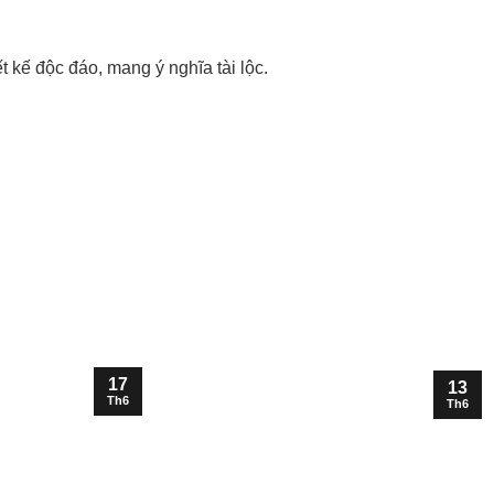
ết kế độc đáo, mang ý nghĩa tài lộc.
17
13
Th6
Th6