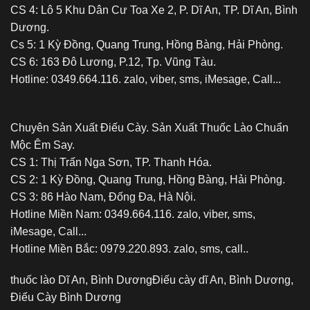
CS 4: Lô 5 Khu Dân Cư Toa Xe 2, P. Dĩ An, TP. Dĩ An, Bình
Dương.
Cs 5: 1 Kỳ Đồng, Quang Trung, Hồng Bàng, Hải Phòng.
CS 6: 163 Đô Lương, P.12, Tp. Vũng Tàu.
Hotline: 0349.664.116. zalo, viber, sms, iMesage, Call...
Chuyên Sản Xuất Điếu Cày. Sản Xuất Thuốc Lào Chuẩn
Mộc Êm Say.
CS 1: Thị Trấn Nga Sơn, TP. Thanh Hóa.
CS 2: 1 Kỳ Đồng, Quang Trung, Hồng Bàng, Hải Phòng.
CS 3: 86 Hào Nam, Đống Đa, Hà Nội.
Hotline Miền Nam: 0349.664.116. zalo, viber, sms,
iMesage, Call...
Hotline Miền Bắc: 0979.220.893. zalo, sms, call..
thuốc lào Dĩ An, Bình Dương
Điếu cày dĩ An, Bình Dương,
Điếu Cày Bình Dương