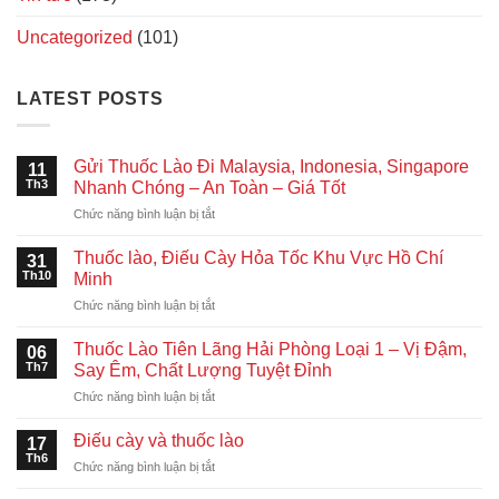
Uncategorized
(101)
LATEST POSTS
Gửi Thuốc Lào Đi Malaysia, Indonesia, Singapore
11
Th3
Nhanh Chóng – An Toàn – Giá Tốt
ở
Chức năng bình luận bị tắt
Gửi
Thuốc
Thuốc lào, Điếu Cày Hỏa Tốc Khu Vực Hồ Chí
31
Lào
Th10
Minh
Đi
ở
Chức năng bình luận bị tắt
Malaysia,
Thuốc
Indonesia,
lào,
Singapore
Thuốc Lào Tiên Lãng Hải Phòng Loại 1 – Vị Đậm,
06
Điếu
Nhanh
Th7
Say Êm, Chất Lượng Tuyệt Đỉnh
Cày
Chóng
ở
Chức năng bình luận bị tắt
Hỏa
–
Thuốc
Tốc
An
Lào
Khu
Điếu cày và thuốc lào
Toàn
17
Tiên
Vực
Th6
–
ở
Chức năng bình luận bị tắt
Lãng
Hồ
Giá
Điếu
Hải
Chí
Tốt