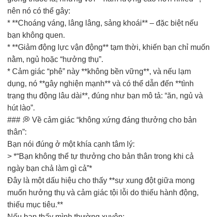
nên nó có thể gây:
* **Choáng váng, lâng lâng, sảng khoái** – đặc biệt nếu
bạn không quen.
* **Giảm động lực vận động** tạm thời, khiến bạn chỉ muốn
nằm, ngủ hoặc “hưởng thụ”.
* Cảm giác “phê” này **không bền vững**, và nếu lạm
dụng, nó **gây nghiện mạnh** và có thể dẫn đến **tình
trạng thụ động lâu dài**, đúng như bạn mô tả: “ăn, ngủ và
hút lào”.
### 💭 Về cảm giác “không xứng đáng thưởng cho bản
thân”:
Bạn nói đúng ở một khía cạnh tâm lý:
> *“Bạn không thể tự thưởng cho bản thân trong khi cả
ngày bạn chả làm gì cả”*
Đây là một dấu hiệu cho thấy **sự xung đột giữa mong
muốn hưởng thụ và cảm giác tội lỗi do thiếu hành động,
thiếu mục tiêu.**
Nếu bạn thấy mình thường xuyên: