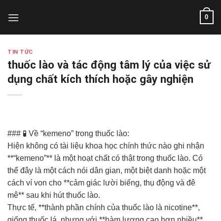
Skip
0
to
content
TIN TỨC
thuốc lào và tác động tâm lý của việc sử
dụng chất kích thích hoặc gây nghiện
### 🧪 Về “kemeno” trong thuốc lào:
Hiện không có tài liệu khoa học chính thức nào ghi nhận
**“kemeno”** là một hoạt chất có thật trong thuốc lào. Có
thể đây là một cách nói dân gian, một biệt danh hoặc một
cách ví von cho **cảm giác lười biếng, thụ động và đê
mê** sau khi hút thuốc lào.
Thực tế, **thành phần chính của thuốc lào là nicotine**,
giống thuốc lá, nhưng với **hàm lượng cao hơn nhiều**,