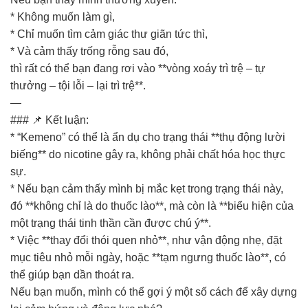
* Không muốn làm gì,
* Chỉ muốn tìm cảm giác thư giãn tức thì,
* Và cảm thấy trống rỗng sau đó,
thì rất có thể bạn đang rơi vào **vòng xoáy trì trệ – tự
thưởng – tội lỗi – lại trì trệ**.
—
### 📌 Kết luận:
* “Kemeno” có thể là ẩn dụ cho trạng thái **thụ động lười
biếng** do nicotine gây ra, không phải chất hóa học thực
sự.
* Nếu bạn cảm thấy mình bị mắc kẹt trong trạng thái này,
đó **không chỉ là do thuốc lào**, mà còn là **biểu hiện của
một trạng thái tinh thần cần được chú ý**.
* Việc **thay đổi thói quen nhỏ**, như vận động nhẹ, đặt
mục tiêu nhỏ mỗi ngày, hoặc **tạm ngưng thuốc lào**, có
thể giúp bạn dần thoát ra.
Nếu bạn muốn, mình có thể gợi ý một số cách để xây dựng