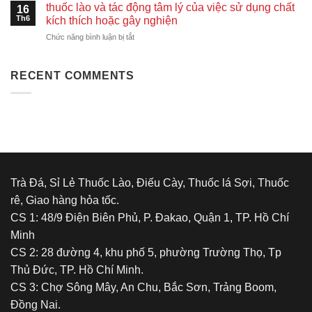
cày
thuốc lào và tác động tâm lý của việc sử dụng chất
Phòng
16
Minh
và
Th6
Loại
kích thích hoặc gây nghiện
thuốc
1
ở
Chức năng bình luận bị tắt
lào
–
thuốc
Vị
lào
Đậm,
và
RECENT COMMENTS
Say
tác
Êm,
động
Chất
tâm
Lượng
lý
Tuyệt
của
Đỉnh
việc
sử
dụng
chất
Trà Đá, Sỉ Lẻ Thuốc Lào, Điếu Cày, Thuốc lá Sợi, Thuốc
kích
rê, Giao hàng hỏa tốc.
thích
hoặc
CS 1: 48/9 Điện Biên Phủ, P. Đakao, Quận 1, TP. Hồ Chí
gây
Minh
nghiện
CS 2: 28 đường 4, khu phố 5, phường Trường Thọ, Tp
Thủ Đức, TP. Hồ Chí Minh.
CS 3: Chợ Sông Mây, An Chu, Bắc Sơn, Trảng Boom,
Đồng Nai.