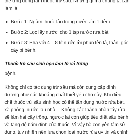
thể ứng dụng làm thuốc trừ sâu. Những gì mà chúng ta cần
làm là:
Bước 1: Ngâm thuốc lào trong nước ấm 1 dêm
Bước 2: Lọc lấy nước, cho 1 tsp nước rửa bát
Bước 3: Pha với 4 – 8 lít nước rồi phun lên lá, thân, gốc
cây bị bệnh.
Thuốc trừ sâu sinh học làm từ vỏ trứng
bệnh.
Không chỉ có tác dụng trừ sâu mà còn cung cấp dinh
dưỡng như các khoáng chất thiết yếu cho cây. Khi điều
chế thuốc trừ sâu sinh học có thể tận dụng nước rửa bát,
xà phòng, nước lau nhà… Không các thành phần tẩy rửa
sẽ làm hại cây trồng, ngược lại còn giúp tiêu diệt sâu bệnh
và tăng độ bám dính của thuốc. Vì vậy bà con yên tâm sử
dụng, tuy nhiên nên lựa chọn loại nước rửa uy tín và chính