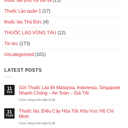
thuốc lào phú mỹ bà rịa
(13)
Thuốc Lào quận 1
(17)
thuốc lào Thủ Đức
(4)
THUỐC LÀO VŨNG TÀU
(12)
Tin tức
(173)
Uncategorized
(101)
LATEST POSTS
Gửi Thuốc Lào Đi Malaysia, Indonesia, Singapore
11
Th3
Nhanh Chóng – An Toàn – Giá Tốt
ở
Chức năng bình luận bị tắt
Gửi
Thuốc
Thuốc lào, Điếu Cày Hỏa Tốc Khu Vực Hồ Chí
31
Lào
Th10
Minh
Đi
ở
Chức năng bình luận bị tắt
Malaysia,
Thuốc