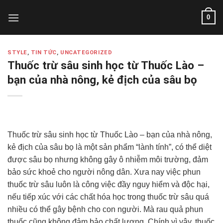
Skip
0
to
content
STYLE
,
TIN TỨC
,
UNCATEGORIZED
Thuốc trừ sâu sinh học từ Thuốc Lào –
bạn của nhà nông, kẻ địch của sâu bọ
Thuốc trừ sâu sinh học từ Thuốc Lào – bạn của nhà nông,
kẻ địch của sâu bọ là một sản phẩm “lành tính”, có thể diệt
được sâu bọ nhưng không gây ô nhiễm môi trường, đảm
bảo sức khoẻ cho người nông dân. Xưa nay việc phun
thuốc trừ sâu luôn là công việc đầy nguy hiểm và độc hại,
nếu tiếp xúc với các chất hóa học trong thuốc trừ sâu quá
nhiều có thể gây bệnh cho con người. Mà rau quả phun
thuốc cũng không đảm bảo chất lượng. Chính vì vậy, thuốc