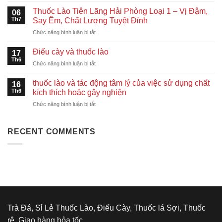
Indonesia,
lào,
Singapore
Thuốc Lào Tiên Lãng Hải Phòng Loại 1 – Vị Đậm,
06
Điếu
Nhanh
Th7
Say Êm, Chất Lượng Tuyệt Đỉnh
Cày
Chóng
ở
Chức năng bình luận bị tắt
Hỏa
–
Thuốc
Tốc
An
Lào
Khu
Điếu cày và thuốc lào
Toàn
17
Tiên
Vực
Th6
–
ở
Chức năng bình luận bị tắt
Lãng
Hồ
Giá
Điếu
Hải
Chí
Tốt
cày
thuốc lào và tác động tâm lý của việc sử dụng chất
Phòng
16
Minh
và
Th6
Loại
kích thích hoặc gây nghiện
thuốc
1
ở
Chức năng bình luận bị tắt
lào
–
thuốc
Vị
lào
Đậm,
và
RECENT COMMENTS
Say
tác
Êm,
động
Chất
tâm
Lượng
lý
Tuyệt
của
Đỉnh
việc
sử
dụng
chất
Trà Đá, Sỉ Lẻ Thuốc Lào, Điếu Cày, Thuốc lá Sợi, Thuốc
kích
rê, Giao hàng hỏa tốc.
thích