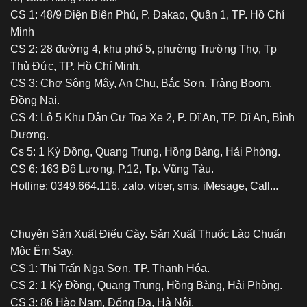
hoặc
CS 1: 48/9 Điện Biên Phủ, P. Đakao, Quận 1, TP. Hồ Chí
gây
Minh
nghiện
CS 2: 28 đường 4, khu phố 5, phường Trường Thọ, Tp
Thủ Đức, TP. Hồ Chí Minh.
CS 3: Chợ Sông Mây, An Chu, Bắc Sơn, Trảng Boom,
Đồng Nai.
CS 4: Lô 5 Khu Dân Cư Toa Xe 2, P. Dĩ An, TP. Dĩ An, Bình
Dương.
Cs 5: 1 Kỳ Đồng, Quang Trung, Hồng Bàng, Hải Phòng.
CS 6: 163 Đô Lương, P.12, Tp. Vũng Tàu.
Hotline: 0349.664.116. zalo, viber, sms, iMesage, Call...
Chuyên Sản Xuất Điếu Cày. Sản Xuất Thuốc Lào Chuẩn
Mộc Êm Say.
CS 1: Thị Trấn Nga Sơn, TP. Thanh Hóa.
CS 2: 1 Kỳ Đồng, Quang Trung, Hồng Bàng, Hải Phòng.
CS 3: 86 Hào Nam, Đống Đa, Hà Nội.