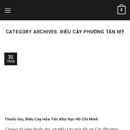
Skip
0
to
content
CATEGORY ARCHIVES:
ĐIẾU CÀY PHƯỜNG TÂN MỸ
31
Th10
Thuốc lào, Điếu Cày Hỏa Tốc Khu Vực Hồ Chí Minh
Chúng tôi giao thuốc lào và điếu cày hỏa tốc tại Các Phường