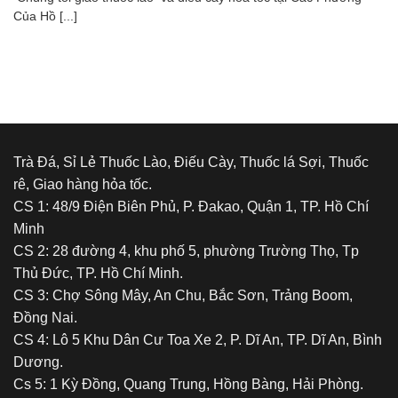
Của Hồ [...]
Trà Đá, Sỉ Lẻ Thuốc Lào, Điếu Cày, Thuốc lá Sợi, Thuốc
rê, Giao hàng hỏa tốc.
CS 1: 48/9 Điện Biên Phủ, P. Đakao, Quận 1, TP. Hồ Chí
Minh
CS 2: 28 đường 4, khu phố 5, phường Trường Thọ, Tp
Thủ Đức, TP. Hồ Chí Minh.
CS 3: Chợ Sông Mây, An Chu, Bắc Sơn, Trảng Boom,
Đồng Nai.
CS 4: Lô 5 Khu Dân Cư Toa Xe 2, P. Dĩ An, TP. Dĩ An, Bình
Dương.
Cs 5: 1 Kỳ Đồng, Quang Trung, Hồng Bàng, Hải Phòng.