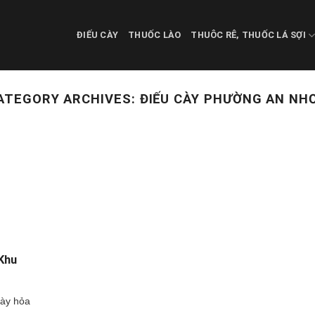
ĐIẾU CÀY
THUỐC LÀO
THUÔC RÊ, THUỐC LÁ SỢI
ATEGORY ARCHIVES:
ĐIẾU CÀY PHƯỜNG AN NH
Khu
cày hỏa