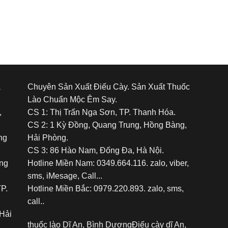
á
Chuyên Sản Xuất Điếu Cày. Sản Xuất Thuốc
Lào Chuẩn Mộc Êm Say.
,
CS 1: Thị Trấn Nga Sơn, TP. Thanh Hóa.
CS 2: 1 Kỳ Đồng, Quang Trung, Hồng Bàng,
ng
Hải Phòng.
CS 3: 86 Hào Nam, Đống Đa, Hà Nội.
ảng
Hotline Miền Nam: 0349.664.116. zalo, viber,
sms, iMesage, Call...
TP.
Hotline Miền Bắc: 0979.220.893. zalo, sms,
call..
Hải
thuốc lào Dĩ An, Bình Dương
Điếu cày dĩ An,