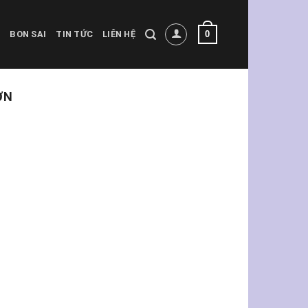
0
BON SAI
TIN TỨC
LIÊN HỆ
ƠN