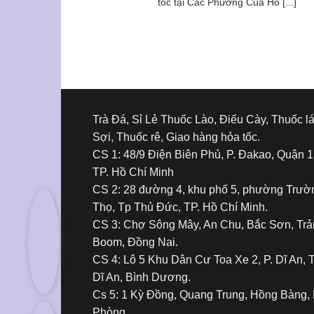
tốc tại Các Phường Của Hồ [...]
Trà Đá, Sỉ Lẻ Thuốc Lào, Điếu Cày, Thuốc l
Sợi, Thuốc rê, Giao hàng hỏa tốc.
CS 1: 48/9 Điện Biên Phủ, P. Đakao, Quận 1
TP. Hồ Chí Minh
CS 2: 28 đường 4, khu phố 5, phường Trườ
Thọ, Tp Thủ Đức, TP. Hồ Chí Minh.
CS 3: Chợ Sông Mây, An Chu, Bắc Sơn, Tr
Boom, Đồng Nai.
CS 4: Lô 5 Khu Dân Cư Toa Xe 2, P. Dĩ An, 
Dĩ An, Bình Dương.
Cs 5: 1 Kỳ Đồng, Quang Trung, Hồng Bàng, 
Phòng.