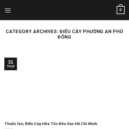
Skip
0
to
content
CATEGORY ARCHIVES:
ĐIẾU CÀY PHƯỜNG AN PHÚ
ĐÔNG
31
Th10
Thuốc lào, Điếu Cày Hỏa Tốc Khu Vực Hồ Chí Minh