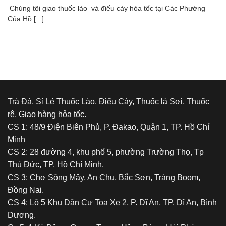
Chúng tôi giao thuốc lào và điếu cày hỏa tốc tại Các Phường
Của Hồ [...]
Trà Đá, Sỉ Lẻ Thuốc Lào, Điếu Cày, Thuốc lá Sợi, Thuốc
rê, Giao hàng hỏa tốc.
CS 1: 48/9 Điện Biên Phủ, P. Đakao, Quận 1, TP. Hồ Chí
Minh
CS 2: 28 đường 4, khu phố 5, phường Trường Thọ, Tp
Thủ Đức, TP. Hồ Chí Minh.
CS 3: Chợ Sông Mây, An Chu, Bắc Sơn, Trảng Boom,
Đồng Nai.
CS 4: Lô 5 Khu Dân Cư Toa Xe 2, P. Dĩ An, TP. Dĩ An, Bình
Dương.