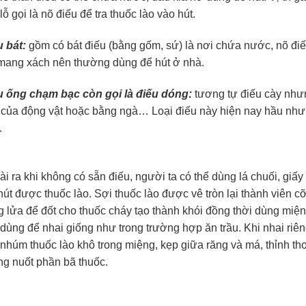
lỗ gọi là nõ điếu để tra thuốc lào vào hút.
u bát:
gồm có bát điếu (bằng gốm, sứ) là nơi chứa nước, nõ điếu
 mang xách nên thường dùng để hút ở nhà.
u ống chạm bạc còn gọi là điếu dóng:
tương tự điếu cày như
 của động vật hoặc bằng ngà… Loại điếu này hiện nay hầu như
.
i ra khi không có sẵn điếu, người ta có thể dùng lá chuối, gi
hút được thuốc lào. Sợi thuốc lào được vê tròn lại thành viên c
 lửa để đốt cho thuốc cháy tạo thành khói đồng thời dùng miệng
dùng để nhai giống như trong trường hợp ăn trầu. Khi nhai riêng
nhúm thuốc lào khô trong miệng, kẹp giữa răng và má, thỉnh th
ng nuốt phần bã thuốc.