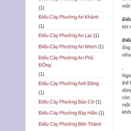
một 
(1)
Điếu Cày Phường An Khánh
Điế
(1)
khi
Điếu Cày Phường An Lạc
(1)
Điế
Điếu Cày Phường An Nhơn
(1)
ống
nữa
Điếu Cày Phường An Phú
ĐÔng
(1)
Ngoà
thể 
Điếu Cày Phường Anh Đông
dùng
(1)
còn 
Điếu Cày Phường Bàn Cờ
(1)
một 
khô
Điếu Cày Phường Bày Hiền
(1)
Điếu Cày Phường Bến Thành