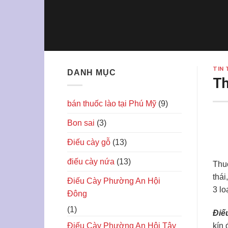
Skip
to
content
TIN 
DANH MỤC
Th
bán thuốc lào tại Phú Mỹ
(9)
Bon sai
(3)
Điếu cày gỗ
(13)
điếu cày nứa
(13)
Thuố
thái
Điếu Cày Phường An Hội
3 lo
Đông
(1)
Điế
Điếu Cày Phường An Hội Tây
kín 