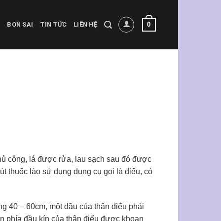
0
BON SAI
TIN TỨC
LIÊN HỆ
hủ công, lá được rửa, lau sạch sau đó được
Hút thuốc lào sử dụng dụng cụ gọi là điếu, có
oảng 40 – 60cm, một đầu của thân điếu phải
gần phía đầu kín của thân điếu được khoan