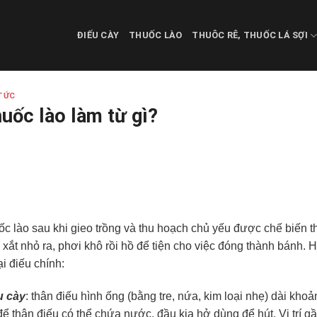
ĐIẾU CÀY
THUỐC LÀO
THUÔC RÊ, THUỐC LÁ SỢI
TỨC
uốc lào làm từ gì?
c lào sau khi gieo trồng và thu hoạch chủ yếu được chế biến t
, xắt nhỏ ra, phơi khô rồi hồ để tiện cho việc đóng thành bánh. 
ại điếu chính:
u cày
: thân điếu hình ống (bằng tre, nứa, kim loại nhẹ) dài kh
để thân điếu có thể chứa nước, đầu kia hở dùng để hút. Vị trí 