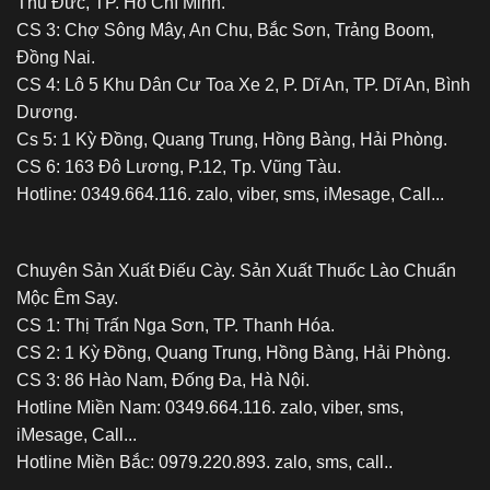
Thủ Đức, TP. Hồ Chí Minh.
CS 3: Chợ Sông Mây, An Chu, Bắc Sơn, Trảng Boom,
Đồng Nai.
CS 4: Lô 5 Khu Dân Cư Toa Xe 2, P. Dĩ An, TP. Dĩ An, Bình
Dương.
Cs 5: 1 Kỳ Đồng, Quang Trung, Hồng Bàng, Hải Phòng.
CS 6: 163 Đô Lương, P.12, Tp. Vũng Tàu.
Hotline: 0349.664.116. zalo, viber, sms, iMesage, Call...
Chuyên Sản Xuất Điếu Cày. Sản Xuất Thuốc Lào Chuẩn
Mộc Êm Say.
CS 1: Thị Trấn Nga Sơn, TP. Thanh Hóa.
CS 2: 1 Kỳ Đồng, Quang Trung, Hồng Bàng, Hải Phòng.
CS 3: 86 Hào Nam, Đống Đa, Hà Nội.
Hotline Miền Nam: 0349.664.116. zalo, viber, sms,
iMesage, Call...
Hotline Miền Bắc: 0979.220.893. zalo, sms, call..