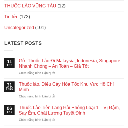
THUỐC LÀO VŨNG TÀU
(12)
Tin tức
(173)
Uncategorized
(101)
LATEST POSTS
Gửi Thuốc Lào Đi Malaysia, Indonesia, Singapore
11
Th3
Nhanh Chóng – An Toàn – Giá Tốt
ở
Chức năng bình luận bị tắt
Gửi
Thuốc
Thuốc lào, Điếu Cày Hỏa Tốc Khu Vực Hồ Chí
31
Lào
Th10
Minh
Đi
ở
Chức năng bình luận bị tắt
Malaysia,
Thuốc
Indonesia,
lào,
Singapore
Thuốc Lào Tiên Lãng Hải Phòng Loại 1 – Vị Đậm,
06
Điếu
Nhanh
Th7
Say Êm, Chất Lượng Tuyệt Đỉnh
Cày
Chóng
ở
Chức năng bình luận bị tắt
Hỏa
–
Thuốc
Tốc
An