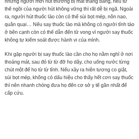
những người mới hút thường bị mất thăng bằng, nếu tư
thế ngồi của người hút không vững thì rất dễ bị ngã. Ngoài
ra, người hút thuốc lào còn có thể sùi bọt mép, nôn nao,
quằn quại… Nếu say thuốc lào mà không có người tỉnh táo
ở bên cạnh còn có thể dẫn đến tử vong vì người say thuốc
không tự kiểm soát được hành vi của mình.
Khi gặp người bị say thuốc lào cần cho họ nằm nghỉ ở nơi
thoáng mát, sau đó từ từ đỡ họ dậy, cho uống nước từng
chút một để họ từ từ tỉnh. Nếu xảy ra hiện tượng co giật,
sùi bọt mép, không có dấu hiệu cho thấy hết cơn say thuốc
thì nên nhanh chóng đưa họ đến cơ sở y tế gần nhất để
cấp cứu.