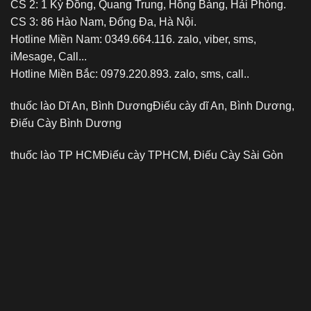
CS 2: 1 Kỳ Đồng, Quang Trung, Hồng Bàng, Hải Phòng.
CS 3: 86 Hào Nam, Đống Đa, Hà Nội.
Hotline Miền Nam: 0349.664.116. zalo, viber, sms,
iMesage, Call...
Hotline Miền Bắc: 0979.220.893. zalo, sms, call..
thuốc lào Dĩ An, Bình Dương
Điếu cày dĩ An, Bình Dương,
Điếu Cày Bình Dương
thuốc lào TP HCM
Điếu cày TPHCM, Điếu Cày Sài Gòn