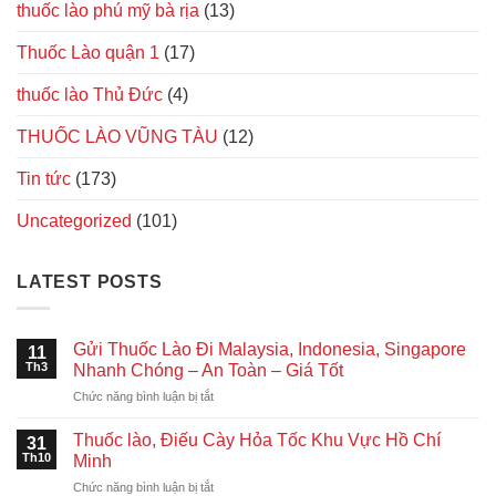
thuốc lào phú mỹ bà rịa
(13)
Thuốc Lào quận 1
(17)
thuốc lào Thủ Đức
(4)
THUỐC LÀO VŨNG TÀU
(12)
Tin tức
(173)
Uncategorized
(101)
LATEST POSTS
Gửi Thuốc Lào Đi Malaysia, Indonesia, Singapore
11
Th3
Nhanh Chóng – An Toàn – Giá Tốt
ở
Chức năng bình luận bị tắt
Gửi
Thuốc
Thuốc lào, Điếu Cày Hỏa Tốc Khu Vực Hồ Chí
31
Lào
Th10
Minh
Đi
ở
Chức năng bình luận bị tắt
Malaysia,