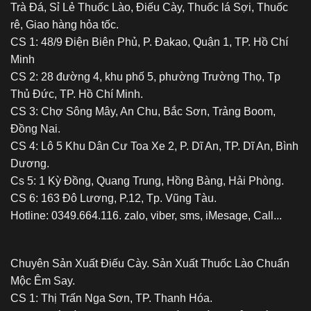
Trà Đá, Sỉ Lẻ Thuốc Lào, Điếu Cày, Thuốc lá Sợi, Thuốc
thích
hoặc
rê, Giao hàng hỏa tốc.
gây
CS 1: 48/9 Điện Biên Phủ, P. Đakao, Quận 1, TP. Hồ Chí
nghiện
Minh
CS 2: 28 đường 4, khu phố 5, phường Trường Thọ, Tp
Thủ Đức, TP. Hồ Chí Minh.
CS 3: Chợ Sông Mây, An Chu, Bắc Sơn, Trảng Boom,
Đồng Nai.
CS 4: Lô 5 Khu Dân Cư Toa Xe 2, P. Dĩ An, TP. Dĩ An, Bình
Dương.
Cs 5: 1 Kỳ Đồng, Quang Trung, Hồng Bàng, Hải Phòng.
CS 6: 163 Đô Lương, P.12, Tp. Vũng Tàu.
Hotline: 0349.664.116. zalo, viber, sms, iMesage, Call...
Chuyên Sản Xuất Điếu Cày. Sản Xuất Thuốc Lào Chuẩn
Mộc Êm Say.
CS 1: Thị Trấn Nga Sơn, TP. Thanh Hóa.