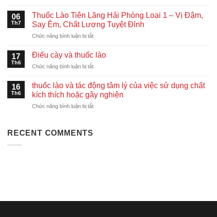
Thuốc
Indonesia,
lào,
Singapore
Thuốc Lào Tiên Lãng Hải Phòng Loại 1 – Vị Đậm,
06
Điếu
Nhanh
Th7
Say Êm, Chất Lượng Tuyệt Đỉnh
Cày
Chóng
ở
Chức năng bình luận bị tắt
Hỏa
–
Thuốc
Tốc
An
Lào
Khu
Điếu cày và thuốc lào
Toàn
17
Tiên
Vực
Th6
–
ở
Chức năng bình luận bị tắt
Lãng
Hồ
Giá
Điếu
Hải
Chí
Tốt
cày
thuốc lào và tác động tâm lý của việc sử dụng chất
Phòng
16
Minh
và
Th6
Loại
kích thích hoặc gây nghiện
thuốc
1
ở
Chức năng bình luận bị tắt
lào
–
thuốc
Vị
lào
Đậm,
và
RECENT COMMENTS
Say
tác
Êm,
động
Chất
tâm
Lượng
lý
Tuyệt
của
Đỉnh
việc
sử
dụng
chất
kích