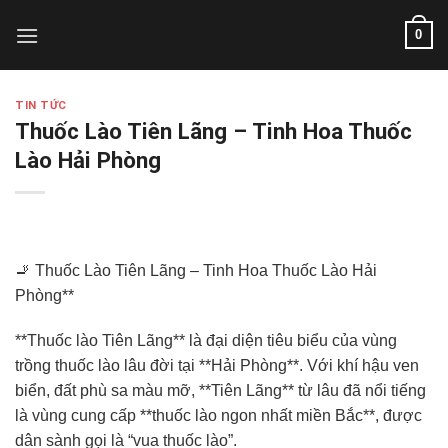
Skip
0
to
content
TIN TỨC
Thuốc Lào Tiên Lãng – Tinh Hoa Thuốc
Lào Hải Phòng
🚬 Thuốc Lào Tiên Lãng – Tinh Hoa Thuốc Lào Hải
Phòng**
**Thuốc lào Tiên Lãng** là đại diện tiêu biểu của vùng
trồng thuốc lào lâu đời tại **Hải Phòng**. Với khí hậu ven
biển, đất phù sa màu mỡ, **Tiên Lãng** từ lâu đã nổi tiếng
là vùng cung cấp **thuốc lào ngon nhất miền Bắc**, được
dân sành gọi là “vua thuốc lào”.