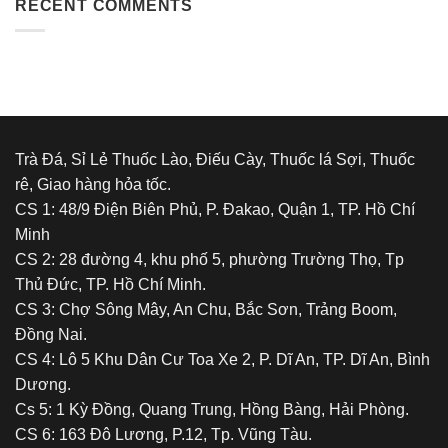
và
RECENT COMMENTS
Say
tác
Êm,
động
Chất
tâm
Lượng
lý
Tuyệt
của
Đỉnh
việc
sử
dụng
chất
Trà Đá, Sỉ Lẻ Thuốc Lào, Điếu Cày, Thuốc lá Sợi, Thuốc
kích
rê, Giao hàng hỏa tốc.
thích
hoặc
CS 1: 48/9 Điện Biên Phủ, P. Đakao, Quận 1, TP. Hồ Chí
gây
Minh
nghiện
CS 2: 28 đường 4, khu phố 5, phường Trường Thọ, Tp
Thủ Đức, TP. Hồ Chí Minh.
CS 3: Chợ Sông Mây, An Chu, Bắc Sơn, Trảng Boom,
Đồng Nai.
CS 4: Lô 5 Khu Dân Cư Toa Xe 2, P. Dĩ An, TP. Dĩ An, Bình
Dương.
Cs 5: 1 Kỳ Đồng, Quang Trung, Hồng Bàng, Hải Phòng.
CS 6: 163 Đô Lương, P.12, Tp. Vũng Tàu.