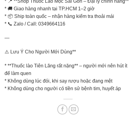
* 📍 **Shop Thuốc Lào Mộc Sài Gòn – Đại lý chính hãng**
* 🚚 Giao hàng nhanh tại TP.HCM 1–2 giờ
* 📦 Ship toàn quốc – nhận hàng kiểm tra thoải mái
* 📞 Zalo / Call: 0349664116
—
⚠️ Lưu Ý Cho Người Mới Dùng**
* **Thuốc lào Tiên Lãng rất nặng** – người mới nên hút ít
để làm quen
* Không dùng lúc đói, khi say rượu hoặc đang mệt
* Không dùng cho người có tiền sử bệnh tim, huyết áp