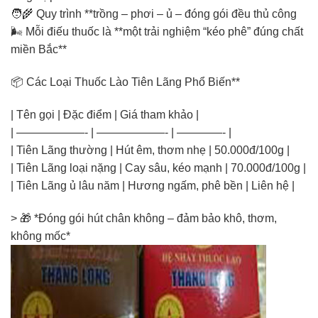
🧑‍🌾 Quy trình **trồng – phơi – ủ – đóng gói đều thủ công
🌬️ Mỗi điếu thuốc là **một trải nghiệm “kéo phê” đúng chất
miền Bắc**
📦 Các Loại Thuốc Lào Tiên Lãng Phổ Biến**
| Tên gọi | Đặc điểm | Giá tham khảo |
| ——————- | ——————- | ————- |
| Tiên Lãng thường | Hút êm, thơm nhẹ | 50.000đ/100g |
| Tiên Lãng loại nặng | Cay sâu, kéo mạnh | 70.000đ/100g |
| Tiên Lãng ủ lâu năm | Hương ngấm, phê bền | Liên hệ |
> 🎁 *Đóng gói hút chân không – đảm bảo khô, thơm,
không mốc*