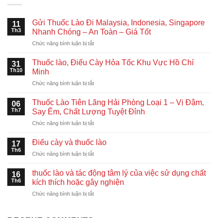
Gửi Thuốc Lào Đi Malaysia, Indonesia, Singapore
11
Th3
Nhanh Chóng – An Toàn – Giá Tốt
ở
Chức năng bình luận bị tắt
Gửi
Thuốc
Thuốc lào, Điếu Cày Hỏa Tốc Khu Vực Hồ Chí
31
Lào
Th10
Minh
Đi
ở
Chức năng bình luận bị tắt
Malaysia,
Thuốc
Indonesia,
lào,
Singapore
Thuốc Lào Tiên Lãng Hải Phòng Loại 1 – Vị Đậm,
06
Điếu
Nhanh
Th7
Say Êm, Chất Lượng Tuyệt Đỉnh
Cày
Chóng
ở
Chức năng bình luận bị tắt
Hỏa
–
Thuốc
Tốc
An
Lào
Khu
Điếu cày và thuốc lào
Toàn
17
Tiên
Vực
Th6
–
ở
Chức năng bình luận bị tắt
Lãng
Hồ
Giá
Điếu
Hải
Chí
Tốt
cày
thuốc lào và tác động tâm lý của việc sử dụng chất
Phòng
16
Minh
và
Th6
Loại
kích thích hoặc gây nghiện
thuốc
1
ở
Chức năng bình luận bị tắt
lào
–
thuốc
Vị
lào
Đậm,