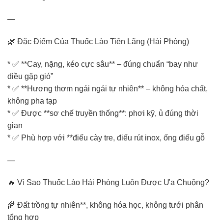
—
🌿 Đặc Điểm Của Thuốc Lào Tiên Lãng (Hải Phòng)
* ✅ **Cay, nặng, kéo cực sâu** – đúng chuẩn “bay như
diều gặp gió”
* ✅ **Hương thơm ngái ngái tự nhiên** – không hóa chất,
không pha tạp
* ✅ Được **sơ chế truyền thống**: phơi kỹ, ủ đúng thời
gian
* ✅ Phù hợp với **điếu cày tre, điếu rút inox, ống điếu gỗ
—
🔥 Vì Sao Thuốc Lào Hải Phòng Luôn Được Ưa Chuộng?
🌾 Đất trồng tự nhiên**, không hóa học, không tưới phân
tổng hợp