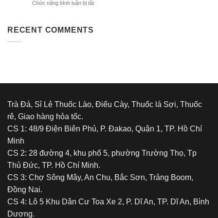
ở
Chức năng bình luận bị tắt
lào
–
thuốc
Vị
lào
Đậm,
và
RECENT COMMENTS
Say
tác
Êm,
động
Chất
tâm
Lượng
lý
Tuyệt
của
Đỉnh
việc
sử
dụng
chất
Trà Đá, Sỉ Lẻ Thuốc Lào, Điếu Cày, Thuốc lá Sợi, Thuốc
kích
rê, Giao hàng hỏa tốc.
thích
hoặc
CS 1: 48/9 Điện Biên Phủ, P. Đakao, Quận 1, TP. Hồ Chí
gây
Minh
nghiện
CS 2: 28 đường 4, khu phố 5, phường Trường Thọ, Tp
Thủ Đức, TP. Hồ Chí Minh.
CS 3: Chợ Sông Mây, An Chu, Bắc Sơn, Trảng Boom,
Đồng Nai.
CS 4: Lô 5 Khu Dân Cư Toa Xe 2, P. Dĩ An, TP. Dĩ An, Bình
Dương.