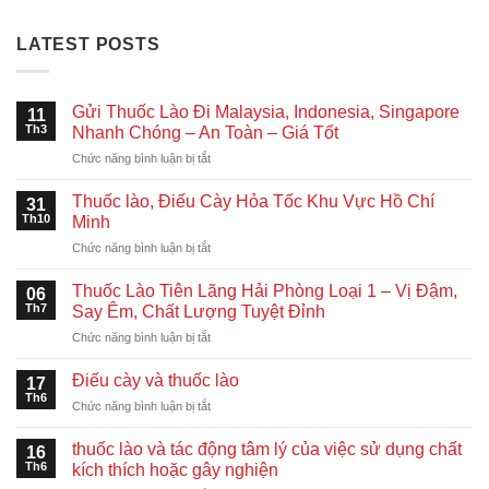
LATEST POSTS
Gửi Thuốc Lào Đi Malaysia, Indonesia, Singapore
11
Th3
Nhanh Chóng – An Toàn – Giá Tốt
ở
Chức năng bình luận bị tắt
Gửi
Thuốc
Thuốc lào, Điếu Cày Hỏa Tốc Khu Vực Hồ Chí
31
Lào
Th10
Minh
Đi
ở
Chức năng bình luận bị tắt
Malaysia,
Thuốc
Indonesia,
lào,
Singapore
Thuốc Lào Tiên Lãng Hải Phòng Loại 1 – Vị Đậm,
06
Điếu
Nhanh
Th7
Say Êm, Chất Lượng Tuyệt Đỉnh
Cày
Chóng
ở
Chức năng bình luận bị tắt
Hỏa
–
Thuốc
Tốc
An
Lào
Khu
Điếu cày và thuốc lào
Toàn
17
Tiên
Vực
Th6
–
ở
Chức năng bình luận bị tắt
Lãng
Hồ
Giá
Điếu
Hải
Chí
Tốt
cày
thuốc lào và tác động tâm lý của việc sử dụng chất
Phòng
16
Minh
và
Th6
Loại
kích thích hoặc gây nghiện
thuốc
1