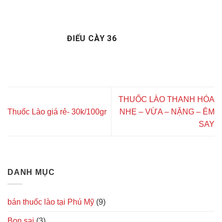
ĐIẾU CÀY 36
THUỐC LÀO THANH HÓA
Thuốc Lào giá rẻ- 30k/100gr
NHẸ – VỪA – NẶNG – ÊM
SAY
DANH MỤC
bán thuốc lào tại Phú Mỹ
(9)
Bon sai
(3)