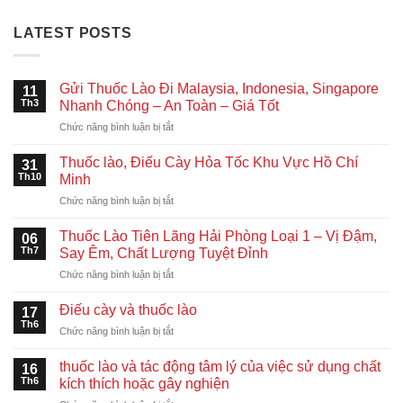
LATEST POSTS
Gửi Thuốc Lào Đi Malaysia, Indonesia, Singapore
11
Th3
Nhanh Chóng – An Toàn – Giá Tốt
ở
Chức năng bình luận bị tắt
Gửi
Thuốc
Thuốc lào, Điếu Cày Hỏa Tốc Khu Vực Hồ Chí
31
Lào
Th10
Minh
Đi
ở
Chức năng bình luận bị tắt
Malaysia,
Thuốc
Indonesia,
lào,
Singapore
Thuốc Lào Tiên Lãng Hải Phòng Loại 1 – Vị Đậm,
06
Điếu
Nhanh
Th7
Say Êm, Chất Lượng Tuyệt Đỉnh
Cày
Chóng
ở
Chức năng bình luận bị tắt
Hỏa
–
Thuốc
Tốc
An
Lào
Khu
Điếu cày và thuốc lào
Toàn
17
Tiên
Vực
Th6
–
ở
Chức năng bình luận bị tắt
Lãng
Hồ
Giá
Điếu
Hải
Chí
Tốt
cày
thuốc lào và tác động tâm lý của việc sử dụng chất
Phòng
16
Minh
và
Th6
Loại
kích thích hoặc gây nghiện
thuốc
1