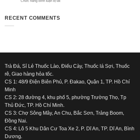
ở
Chức năng bình luận bị tắt
lào
–
thuốc
Vị
lào
Đậm,
và
RECENT COMMENTS
Say
tác
Êm,
động
Chất
tâm
Lượng
lý
Tuyệt
của
Đỉnh
việc
sử
dụng
chất
Trà Đá, Sỉ Lẻ Thuốc Lào, Điếu Cày, Thuốc lá Sợi, Thuốc
kích
rê, Giao hàng hỏa tốc.
thích
hoặc
CS 1: 48/9 Điện Biên Phủ, P. Đakao, Quận 1, TP. Hồ Chí
gây
Minh
nghiện
CS 2: 28 đường 4, khu phố 5, phường Trường Thọ, Tp
Thủ Đức, TP. Hồ Chí Minh.
CS 3: Chợ Sông Mây, An Chu, Bắc Sơn, Trảng Boom,
Đồng Nai.
CS 4: Lô 5 Khu Dân Cư Toa Xe 2, P. Dĩ An, TP. Dĩ An, Bình
Dương.