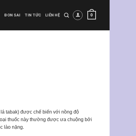
0
BON SAI
TIN TỨC
LIÊN HỆ
 lá tabak) được chế biến với nồng độ
 Loại thuốc này thường được ưa chuộng bởi
c lào nặng.