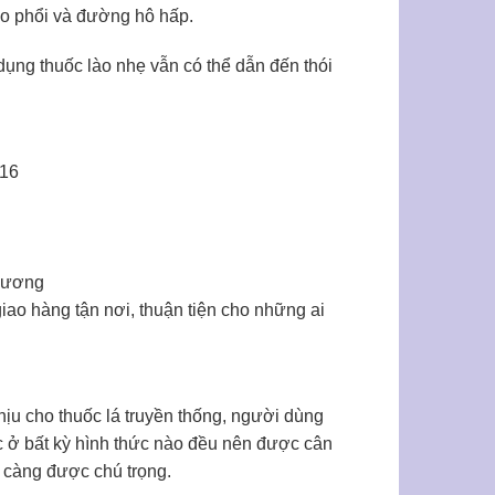
ho phổi và đường hô hấp.
dụng thuốc lào nhẹ vẫn có thể dẫn đến thói
116
 Dương
giao hàng tận nơi, thuận tiện cho những ai
hịu cho thuốc lá truyền thống, người dùng
ốc ở bất kỳ hình thức nào đều nên được cân
y càng được chú trọng.