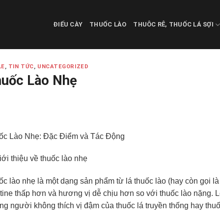
ĐIẾU CÀY
THUỐC LÀO
THUÔC RÊ, THUỐC LÁ SỢI
LE
,
TIN TỨC
,
UNCATEGORIZED
uốc Lào Nhẹ
ốc Lào Nhẹ: Đặc Điểm và Tác Động
iới thiệu về thuốc lào nhẹ
c lào nhẹ là một dạng sản phẩm từ lá thuốc lào (hay còn gọi là
tine thấp hơn và hương vị dễ chịu hơn so với thuốc lào nặng.
g người không thích vị đậm của thuốc lá truyền thống hay thuố