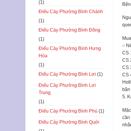
(1)
Bệnh
Điếu Cày Phường Bình Chánh
Nguy
(1)
quen
Điếu Cày Phường Bình Đông
Mua 
(1)
– Nế
Điếu Cày Phường Bình Hưng
CS 1
Hòa
CS 
(1)
CS 
Điếu Cày Phường Bình Lợi
(1)
CS 
Hotl
Điếu Cày Phường Bình Lợi
bận 
Trung
5. K
(1)
Mặc 
Điếu Cày Phường Bình Phú
(1)
cần 
Điếu Cày Phường Bình Quới
nhắc