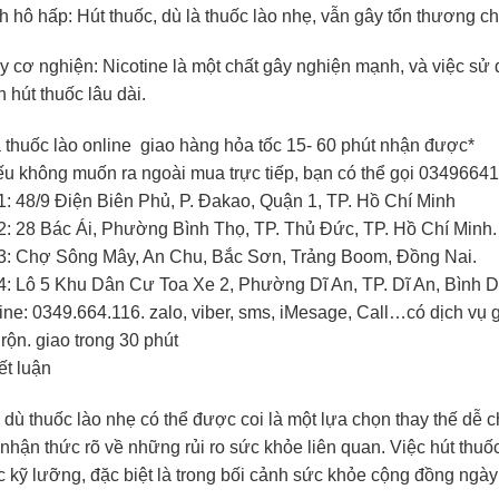
 hô hấp: Hút thuốc, dù là thuốc lào nhẹ, vẫn gây tổn thương c
 cơ nghiện: Nicotine là một chất gây nghiện mạnh, và việc sử 
 hút thuốc lâu dài.
thuốc lào online giao hàng hỏa tốc 15- 60 phút nhận được*
u không muốn ra ngoài mua trực tiếp, bạn có thể gọi 0349664
: 48/9 Điện Biên Phủ, P. Đakao, Quận 1, TP. Hồ Chí Minh
2: 28 Bác Ái, Phường Bình Thọ, TP. Thủ Đức, TP. Hồ Chí Minh.
3: Chợ Sông Mây, An Chu, Bắc Sơn, Trảng Boom, Đồng Nai.
4: Lô 5 Khu Dân Cư Toa Xe 2, Phường Dĩ An, TP. Dĩ An, Bình
ine: 0349.664.116. zalo, viber, sms, iMesage, Call…có dịch vụ 
rộn. giao trong 30 phút
ết luận
dù thuốc lào nhẹ có thể được coi là một lựa chọn thay thế dễ c
nhận thức rõ về những rủi ro sức khỏe liên quan. Việc hút thu
 kỹ lưỡng, đặc biệt là trong bối cảnh sức khỏe cộng đồng ngà