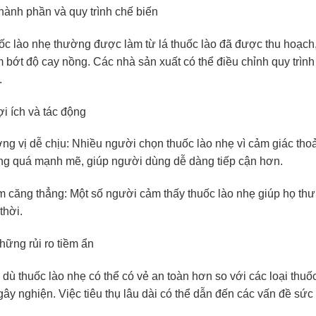
hành phần và quy trình chế biến
c lào nhẹ thường được làm từ lá thuốc lào đã được thu hoạch,
 bớt độ cay nồng. Các nhà sản xuất có thể điều chỉnh quy trìn
.
ợi ích và tác động
g vị dễ chịu: Nhiều người chọn thuốc lào nhẹ vì cảm giác tho
ng quá mạnh mẽ, giúp người dùng dễ dàng tiếp cận hơn.
 căng thẳng: Một số người cảm thấy thuốc lào nhẹ giúp họ thư 
thời.
hững rủi ro tiềm ẩn
dù thuốc lào nhẹ có thể có vẻ an toàn hơn so với các loại thuố
gây nghiện. Việc tiêu thụ lâu dài có thể dẫn đến các vấn đề sứ