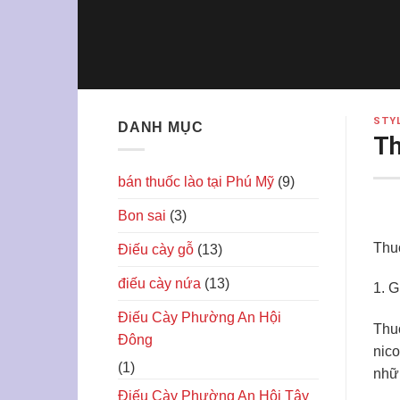
Skip
to
content
STY
DANH MỤC
Th
bán thuốc lào tại Phú Mỹ
(9)
Bon sai
(3)
Thu
Điếu cày gỗ
(13)
điếu cày nứa
(13)
1. G
Điếu Cày Phường An Hội
Thuố
Đông
nico
(1)
nhữn
Điếu Cày Phường An Hội Tây