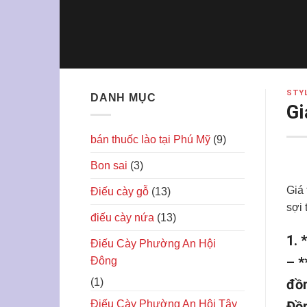
Skip
to
content
STY
DANH MỤC
Gi
bán thuốc lào tại Phú Mỹ
(9)
Bon sai
(3)
Giá 
Điếu cày gỗ
(13)
sợi 
điếu cày nứa
(13)
1. 
Điếu Cày Phường An Hội
– *
Đông
(1)
đồn
Điếu Cày Phường An Hội Tây
Đồn