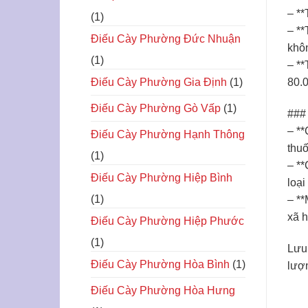
– **
(1)
– **
Điếu Cày Phường Đức Nhuận
khô
(1)
– **
Điếu Cày Phường Gia Định
(1)
80.
Điếu Cày Phường Gò Vấp
(1)
### 
– **
Điếu Cày Phường Hạnh Thông
thuố
(1)
– **
Điếu Cày Phường Hiệp Bình
loại
(1)
– **
xã h
Điếu Cày Phường Hiệp Phước
(1)
Lưu 
Điếu Cày Phường Hòa Bình
(1)
lượn
Điếu Cày Phường Hòa Hưng