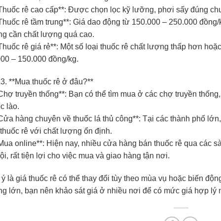
Thuốc rê cao cấp**: Được chọn lọc kỹ lưỡng, phơi sấy đúng chu
Thuốc rê tầm trung**: Giá dao động từ 150.000 – 250.000 đồng
ng cần chất lượng quá cao.
Thuốc rê giá rẻ**: Một số loại thuốc rê chất lượng thấp hơn hoặc
000 – 150.000 đồng/kg.
3. **Mua thuốc rê ở đâu?**
Chợ truyền thống**: Bạn có thể tìm mua ở các chợ truyền thống
c lào.
Cửa hàng chuyên về thuốc lá thủ công**: Tại các thành phố lớ
 thuốc rê với chất lượng ổn định.
Mua online**: Hiện nay, nhiều cửa hàng bán thuốc rê qua các 
ội, rất tiện lợi cho việc mua và giao hàng tận nơi.
ý là giá thuốc rê có thể thay đổi tùy theo mùa vụ hoặc biến độn
g lớn, bạn nên khảo sát giá ở nhiều nơi để có mức giá hợp lý 