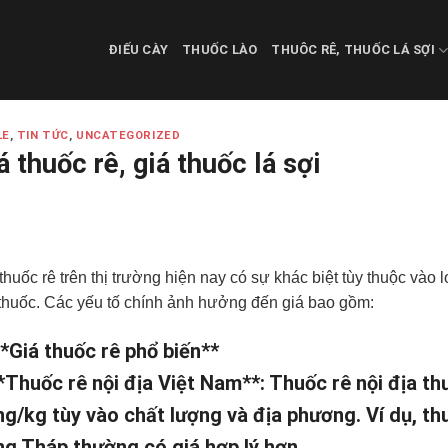
ĐIẾU CÀY
THUỐC LÀO
THUÔC RÊ, THUỐC LÁ SỢI
LE
,
TIN TỨC
,
UNCATEGORIZED
á thuốc rê, giá thuốc lá sợi
thuốc rê trên thị trường hiện nay có sự khác biệt tùy thuộc vào
thuốc. Các yếu tố chính ảnh hưởng đến giá bao gồm:
**Giá thuốc rê phổ biến**
*Thuốc rê nội địa Việt Nam**: Thuốc rê nội địa th
g/kg tùy vào chất lượng và địa phương. Ví dụ, thu
g Tháp thường có giá hợp lý hơn.