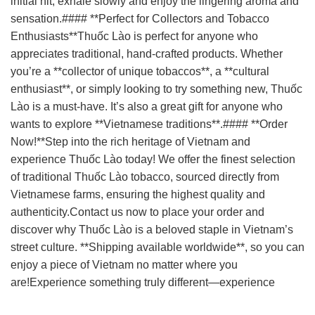
initial hit, exhale slowly and enjoy the lingering aroma and
sensation.#### **Perfect for Collectors and Tobacco
Enthusiasts**Thuốc Lào is perfect for anyone who
appreciates traditional, hand-crafted products. Whether
you’re a **collector of unique tobaccos**, a **cultural
enthusiast**, or simply looking to try something new, Thuốc
Lào is a must-have. It’s also a great gift for anyone who
wants to explore **Vietnamese traditions**.#### **Order
Now!**Step into the rich heritage of Vietnam and
experience Thuốc Lào today! We offer the finest selection
of traditional Thuốc Lào tobacco, sourced directly from
Vietnamese farms, ensuring the highest quality and
authenticity.Contact us now to place your order and
discover why Thuốc Lào is a beloved staple in Vietnam’s
street culture. **Shipping available worldwide**, so you can
enjoy a piece of Vietnam no matter where you
are!Experience something truly different—experience