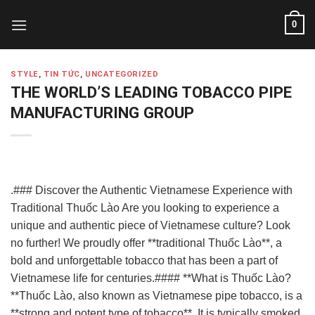
Skip
0
to
content
STYLE
,
TIN TỨC
,
UNCATEGORIZED
THE WORLD’S LEADING TOBACCO PIPE
MANUFACTURING GROUP
.### Discover the Authentic Vietnamese Experience with
Traditional Thuốc Lào Are you looking to experience a
unique and authentic piece of Vietnamese culture? Look
no further! We proudly offer **traditional Thuốc Lào**, a
bold and unforgettable tobacco that has been a part of
Vietnamese life for centuries.#### **What is Thuốc Lào?
**Thuốc Lào, also known as Vietnamese pipe tobacco, is a
**strong and potent type of tobacco**. It is typically smoked