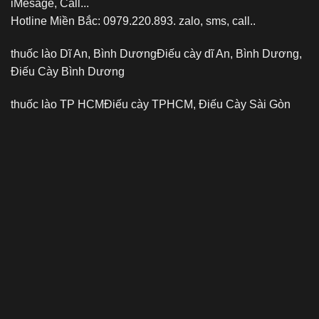
iMesage, Call...
Hotline Miền Bắc: 0979.220.893. zalo, sms, call..
thuốc lào Dĩ An, Bình Dương
Điếu cày dĩ An, Bình Dương,
Điếu Cày Bình Dương
thuốc lào TP HCM
Điếu cày TPHCM, Điếu Cày Sài Gòn