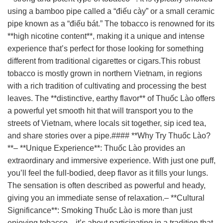
using a bamboo pipe called a “điếu cày” or a small ceramic
pipe known as a “điếu bát.” The tobacco is renowned for its
**high nicotine content**, making it a unique and intense
experience that’s perfect for those looking for something
different from traditional cigarettes or cigars.This robust
tobacco is mostly grown in northern Vietnam, in regions
with a rich tradition of cultivating and processing the best
leaves. The **distinctive, earthy flavor** of Thuốc Lào offers
a powerful yet smooth hit that will transport you to the
streets of Vietnam, where locals sit together, sip iced tea,
and share stories over a pipe.#### **Why Try Thuốc Lào?
**– **Unique Experience**: Thuốc Lào provides an
extraordinary and immersive experience. With just one puff,
you’ll feel the full-bodied, deep flavor as it fills your lungs.
The sensation is often described as powerful and heady,
giving you an immediate sense of relaxation.– **Cultural
Significance**: Smoking Thuốc Lào is more than just
enjoying tobacco—it’s about participating in a tradition that