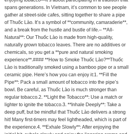
spans generations. In Vietnam, it’s common to see people
gather at street-side cafes, sitting together to share a pipe
of Thuốc Lào. It’s a symbol of **community, camaraderie**,
and a break from the hustle and bustle of life.– **All-
Natural**: Our Thuốc Lào is made from high-quality,
naturally grown tobacco leaves. There are no additives or
chemicals, so you get a **pure and natural smoking
experience**.#### **How to Smoke Thuốc Lào?**Thuốc
Lào is traditionally smoked using a bamboo pipe or a small
ceramic pipe. Here’s how you can enjoy it:1. **Fill the
Pipe**: Pack a small amount of tobacco into the pipe’s
bowl. Be careful, as Thuốc Lào is much stronger than
regular tobacco.2. **Light the Tobacco**: Use a match or
lighter to ignite the tobacco.3. **Inhale Deeply**: Take a
deep puff, but be mindful that Thuốc Lào delivers a strong
hit! Many first-timers may feel lightheaded, which is part of
the experience.4. **Exhale Slowly**: After enjoying the