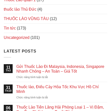
thuốc lào Thủ Đức
(4)
THUỐC LÀO VŨNG TÀU
(12)
Tin tức
(173)
Uncategorized
(101)
LATEST POSTS
Gửi Thuốc Lào Đi Malaysia, Indonesia, Singapore
11
Th3
Nhanh Chóng – An Toàn – Giá Tốt
ở
Chức năng bình luận bị tắt
Gửi
Thuốc
Thuốc lào, Điếu Cày Hỏa Tốc Khu Vực Hồ Chí
31
Lào
Th10
Minh
Đi
ở
Chức năng bình luận bị tắt
Malaysia,
Thuốc
Indonesia,
lào,
Singapore
Thuốc Lào Tiên Lãng Hải Phòng Loại 1 – Vị Đậm,
06
Điếu
Nhanh