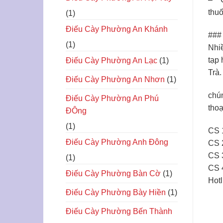
thuố
(1)
Điếu Cày Phường An Khánh
### 
(1)
Nhiề
tạp 
Điếu Cày Phường An Lạc
(1)
Trà.
Điếu Cày Phường An Nhơn
(1)
chún
Điếu Cày Phường An Phú
tho
ĐÔng
(1)
CS 1
Điếu Cày Phường Anh Đông
CS 
CS 
(1)
CS 
Điếu Cày Phường Bàn Cờ
(1)
Hotl
Điếu Cày Phường Bày Hiền
(1)
Điếu Cày Phường Bến Thành