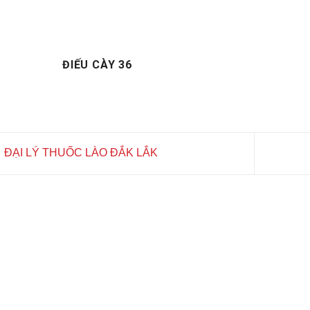
ĐIẾU CÀY 36
ĐẠI LÝ THUỐC LÀO ĐẮK LẮK