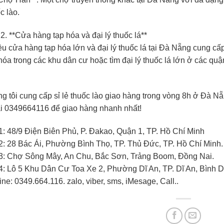
c lào.
2. **Cửa hàng tạp hóa và đại lý thuốc lá**
u cửa hàng tạp hóa lớn và đại lý thuốc lá tại Đà Nẵng cung cấp
hóa trong các khu dân cư hoặc tìm đại lý thuốc lá lớn ở các q
g tôi cung cấp sỉ lẻ thuốc lào giao hàng trong vòng 8h ở Đà Nẵ
ại 0349664116 để giao hàng nhanh nhất!
: 48/9 Điện Biên Phủ, P. Đakao, Quận 1, TP. Hồ Chí Minh
2: 28 Bác Ái, Phường Bình Thọ, TP. Thủ Đức, TP. Hồ Chí Minh.
3: Chợ Sông Mây, An Chu, Bắc Sơn, Trảng Boom, Đồng Nai.
4: Lô 5 Khu Dân Cư Toa Xe 2, Phường Dĩ An, TP. Dĩ An, Bình
ine: 0349.664.116. zalo, viber, sms, iMesage, Call..