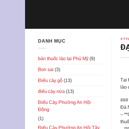
Skip
to
content
STY
DANH MỤC
Đ
bán thuốc lào tại Phú Mỹ
(9)
Bon sai
(3)
Tại 
Điếu cày gỗ
(13)
lào 
điếu cày nứa
(13)
### 
Điếu Cày Phường An Hội
Đà N
Đông
– **
(1)
thuố
Điếu Cày Phường An Hội Tây
– **