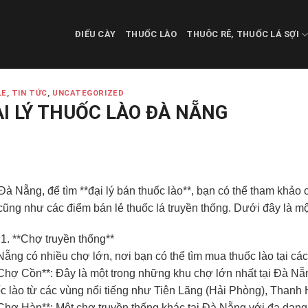
ĐIẾU CÀY
THUỐC LÀO
THUÔC RÊ, THUỐC LÁ SỢI
LE
,
TIN TỨC
,
UNCATEGORIZED
ẠI LÝ THUỐC LÀO ĐÀ NẴNG
Đà Nẵng, để tìm **đại lý bán thuốc lào**, bạn có thể tham khảo
cũng như các điểm bán lẻ thuốc lá truyền thống. Dưới đây là mộ
1. **Chợ truyền thống**
ẵng có nhiều chợ lớn, nơi bạn có thể tìm mua thuốc lào tại cá
Chợ Cồn**: Đây là một trong những khu chợ lớn nhất tại Đà Nẵng
c lào từ các vùng nổi tiếng như Tiên Lãng (Hải Phòng), Thanh
Chợ Hàn**: Một chợ truyền thống khác tại Đà Nẵng với đa dạn