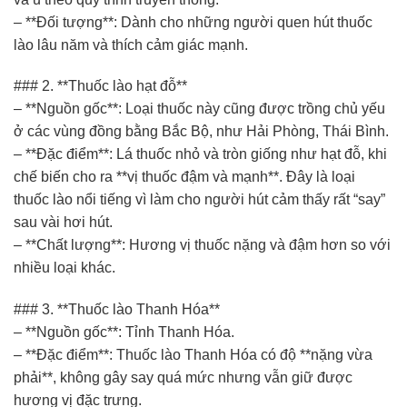
– **Đối tượng**: Dành cho những người quen hút thuốc
lào lâu năm và thích cảm giác mạnh.
### 2. **Thuốc lào hạt đỗ**
– **Nguồn gốc**: Loại thuốc này cũng được trồng chủ yếu
ở các vùng đồng bằng Bắc Bộ, như Hải Phòng, Thái Bình.
– **Đặc điểm**: Lá thuốc nhỏ và tròn giống như hạt đỗ, khi
chế biến cho ra **vị thuốc đậm và mạnh**. Đây là loại
thuốc lào nổi tiếng vì làm cho người hút cảm thấy rất “say”
sau vài hơi hút.
– **Chất lượng**: Hương vị thuốc nặng và đậm hơn so với
nhiều loại khác.
### 3. **Thuốc lào Thanh Hóa**
– **Nguồn gốc**: Tỉnh Thanh Hóa.
– **Đặc điểm**: Thuốc lào Thanh Hóa có độ **nặng vừa
phải**, không gây say quá mức nhưng vẫn giữ được
hương vị đặc trưng.