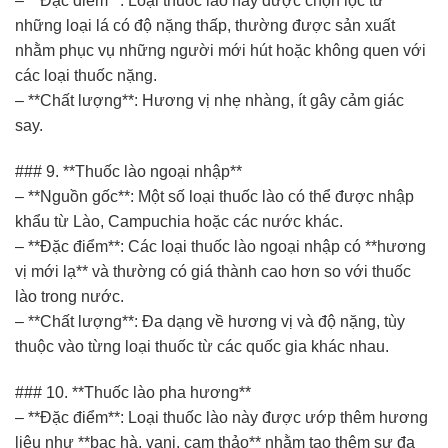
– **Đặc điểm**: Loại thuốc lào này được chọn lọc từ
những loại lá có độ nặng thấp, thường được sản xuất
nhằm phục vụ những người mới hút hoặc không quen với
các loại thuốc nặng.
– **Chất lượng**: Hương vị nhẹ nhàng, ít gây cảm giác
say.
### 9. **Thuốc lào ngoại nhập**
– **Nguồn gốc**: Một số loại thuốc lào có thể được nhập
khẩu từ Lào, Campuchia hoặc các nước khác.
– **Đặc điểm**: Các loại thuốc lào ngoại nhập có **hương
vị mới lạ** và thường có giá thành cao hơn so với thuốc
lào trong nước.
– **Chất lượng**: Đa dạng về hương vị và độ nặng, tùy
thuộc vào từng loại thuốc từ các quốc gia khác nhau.
### 10. **Thuốc lào pha hương**
– **Đặc điểm**: Loại thuốc lào này được ướp thêm hương
liệu như **bạc hà, vani, cam thảo** nhằm tạo thêm sự đa