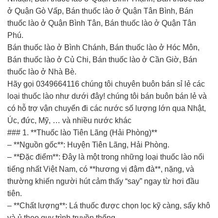
ở Quận Gò Vấp, Bán thuốc lào ở Quận Tân Bình, Bán
thuốc lào ở Quận Bình Tân, Bán thuốc lào ở Quận Tân
Phú.
Bán thuốc lào ở Bình Chánh, Bán thuốc lào ở Hóc Môn,
Bán thuốc lào ở Củ Chi, Bán thuốc lào ở Cần Giờ, Bán
thuốc lào ở Nhà Bè.
Hãy gọi 0349664116 chúng tôi chuyên buôn bán sỉ lẻ các
loại thuốc lào như dưới đây! chúng tôi bán buôn bán lẻ và
có hỗ trợ vận chuyển đi các nước số lượng lớn qua Nhật,
Úc, đức, Mỹ, … và nhiều nước khác
### 1. **Thuốc lào Tiên Lãng (Hải Phòng)**
– **Nguồn gốc**: Huyện Tiên Lãng, Hải Phòng.
– **Đặc điểm**: Đây là một trong những loại thuốc lào nổi
tiếng nhất Việt Nam, có **hương vị đậm đà**, nặng, và
thường khiến người hút cảm thấy “say” ngay từ hơi đầu
tiên.
– **Chất lượng**: Lá thuốc được chọn lọc kỹ càng, sấy khô
và ủ theo quy trình truyền thống.