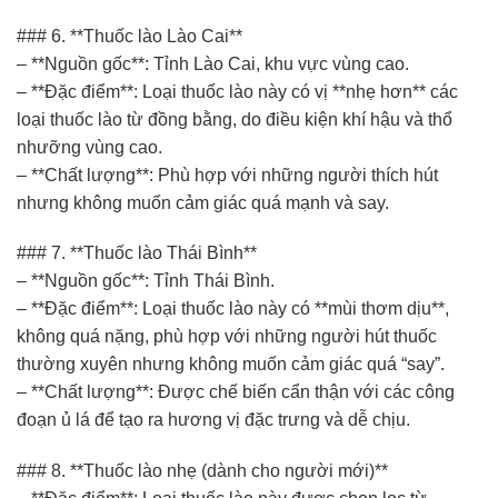
### 6. **Thuốc lào Lào Cai**
– **Nguồn gốc**: Tỉnh Lào Cai, khu vực vùng cao.
– **Đặc điểm**: Loại thuốc lào này có vị **nhẹ hơn** các
loại thuốc lào từ đồng bằng, do điều kiện khí hậu và thổ
nhưỡng vùng cao.
– **Chất lượng**: Phù hợp với những người thích hút
nhưng không muốn cảm giác quá mạnh và say.
### 7. **Thuốc lào Thái Bình**
– **Nguồn gốc**: Tỉnh Thái Bình.
– **Đặc điểm**: Loại thuốc lào này có **mùi thơm dịu**,
không quá nặng, phù hợp với những người hút thuốc
thường xuyên nhưng không muốn cảm giác quá “say”.
– **Chất lượng**: Được chế biến cẩn thận với các công
đoạn ủ lá để tạo ra hương vị đặc trưng và dễ chịu.
### 8. **Thuốc lào nhẹ (dành cho người mới)**