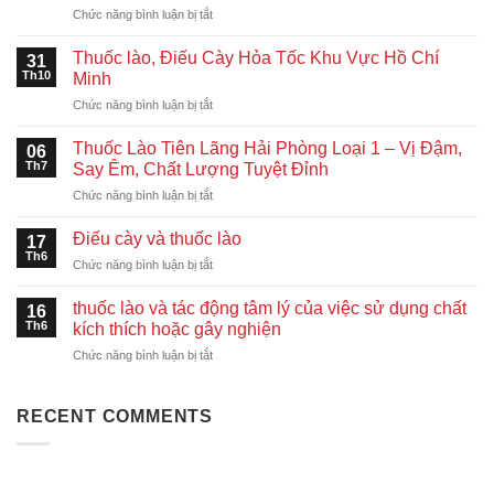
ở
Chức năng bình luận bị tắt
Gửi
Thuốc
Thuốc lào, Điếu Cày Hỏa Tốc Khu Vực Hồ Chí
31
Lào
Th10
Minh
Đi
ở
Chức năng bình luận bị tắt
Malaysia,
Thuốc
Indonesia,
lào,
Singapore
Thuốc Lào Tiên Lãng Hải Phòng Loại 1 – Vị Đậm,
06
Điếu
Nhanh
Th7
Say Êm, Chất Lượng Tuyệt Đỉnh
Cày
Chóng
ở
Chức năng bình luận bị tắt
Hỏa
–
Thuốc
Tốc
An
Lào
Khu
Điếu cày và thuốc lào
Toàn
17
Tiên
Vực
Th6
–
ở
Chức năng bình luận bị tắt
Lãng
Hồ
Giá
Điếu
Hải
Chí
Tốt
cày
thuốc lào và tác động tâm lý của việc sử dụng chất
Phòng
16
Minh
và
Th6
Loại
kích thích hoặc gây nghiện
thuốc
1
ở
Chức năng bình luận bị tắt
lào
–
thuốc
Vị
lào
Đậm,
và
RECENT COMMENTS
Say
tác
Êm,
động
Chất
tâm
Lượng
lý
Tuyệt