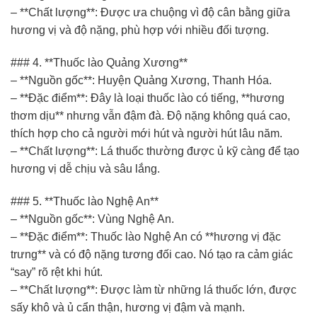
– **Chất lượng**: Được ưa chuộng vì độ cân bằng giữa
hương vị và độ nặng, phù hợp với nhiều đối tượng.
### 4. **Thuốc lào Quảng Xương**
– **Nguồn gốc**: Huyện Quảng Xương, Thanh Hóa.
– **Đặc điểm**: Đây là loại thuốc lào có tiếng, **hương
thơm dịu** nhưng vẫn đậm đà. Độ nặng không quá cao,
thích hợp cho cả người mới hút và người hút lâu năm.
– **Chất lượng**: Lá thuốc thường được ủ kỹ càng để tạo
hương vị dễ chịu và sâu lắng.
### 5. **Thuốc lào Nghệ An**
– **Nguồn gốc**: Vùng Nghệ An.
– **Đặc điểm**: Thuốc lào Nghệ An có **hương vị đặc
trưng** và có độ nặng tương đối cao. Nó tạo ra cảm giác
“say” rõ rệt khi hút.
– **Chất lượng**: Được làm từ những lá thuốc lớn, được
sấy khô và ủ cẩn thận, hương vị đậm và mạnh.