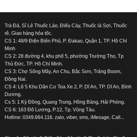
của
Đỉnh
việc
sử
dụng
chất
Trà Đá, Sỉ Lẻ Thuốc Lào, Điếu Cày, Thuốc lá Sợi, Thuốc
kích
rê, Giao hàng hỏa tốc.
thích
hoặc
CS 1: 48/9 Điện Biên Phủ, P. Đakao, Quận 1, TP. Hồ Chí
gây
Minh
nghiện
CS 2: 28 đường 4, khu phố 5, phường Trường Thọ, Tp
Thủ Đức, TP. Hồ Chí Minh.
CS 3: Chợ Sông Mây, An Chu, Bắc Sơn, Trảng Boom,
Đồng Nai.
CS 4: Lô 5 Khu Dân Cư Toa Xe 2, P. Dĩ An, TP. Dĩ An, Bình
Dương.
Cs 5: 1 Kỳ Đồng, Quang Trung, Hồng Bàng, Hải Phòng.
CS 6: 163 Đô Lương, P.12, Tp. Vũng Tàu.
Hotline: 0349.664.116. zalo, viber, sms, iMesage, Call...