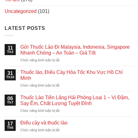
Uncategorized
(101)
LATEST POSTS
Gửi Thuốc Lào Đi Malaysia, Indonesia, Singapore
11
Th3
Nhanh Chóng – An Toàn – Giá Tốt
ở
Chức năng bình luận bị tắt
Gửi
Thuốc
Thuốc lào, Điếu Cày Hỏa Tốc Khu Vực Hồ Chí
31
Lào
Th10
Minh
Đi
ở
Chức năng bình luận bị tắt
Malaysia,
Thuốc
Indonesia,
lào,
Singapore
Thuốc Lào Tiên Lãng Hải Phòng Loại 1 – Vị Đậm,
06
Điếu
Nhanh
Th7
Say Êm, Chất Lượng Tuyệt Đỉnh
Cày
Chóng
ở
Chức năng bình luận bị tắt
Hỏa
–
Thuốc
Tốc
An
Lào
Khu
Điếu cày và thuốc lào
Toàn
17
Tiên
Vực
Th6
–
ở
Chức năng bình luận bị tắt
Lãng
Hồ
Giá
Điếu
Hải
Chí