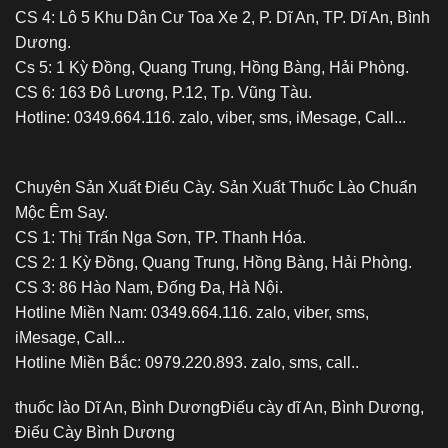
CS 4: Lô 5 Khu Dân Cư Toa Xe 2, P. Dĩ An, TP. Dĩ An, Bình
Dương.
Cs 5: 1 Kỳ Đồng, Quang Trung, Hồng Bàng, Hải Phòng.
CS 6: 163 Đô Lương, P.12, Tp. Vũng Tàu.
Hotline: 0349.664.116. zalo, viber, sms, iMesage, Call...
Chuyên Sản Xuất Điếu Cày. Sản Xuất Thuốc Lào Chuẩn
Mộc Êm Say.
CS 1: Thị Trấn Nga Sơn, TP. Thanh Hóa.
CS 2: 1 Kỳ Đồng, Quang Trung, Hồng Bàng, Hải Phòng.
CS 3: 86 Hào Nam, Đống Đa, Hà Nội.
Hotline Miền Nam: 0349.664.116. zalo, viber, sms,
iMesage, Call...
Hotline Miền Bắc: 0979.220.893. zalo, sms, call..
thuốc lào Dĩ An, Bình Dương
Điếu cày dĩ An, Bình Dương,
Điếu Cày Bình Dương