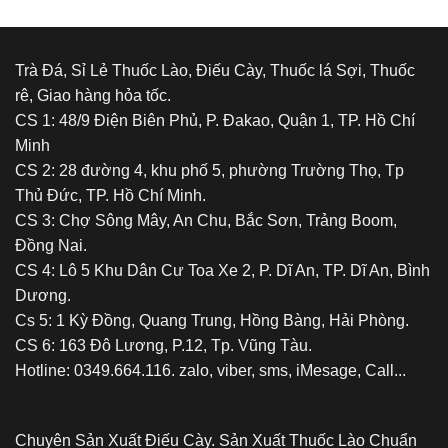
Đỉnh
việc
sử
dụng
chất
Trà Đá, Sỉ Lẻ Thuốc Lào, Điếu Cày, Thuốc lá Sợi, Thuốc
kích
rê, Giao hàng hỏa tốc.
thích
hoặc
CS 1: 48/9 Điện Biên Phủ, P. Đakao, Quận 1, TP. Hồ Chí
gây
Minh
nghiện
CS 2: 28 đường 4, khu phố 5, phường Trường Thọ, Tp
Thủ Đức, TP. Hồ Chí Minh.
CS 3: Chợ Sông Mây, An Chu, Bắc Sơn, Trảng Boom,
Đồng Nai.
CS 4: Lô 5 Khu Dân Cư Toa Xe 2, P. Dĩ An, TP. Dĩ An, Bình
Dương.
Cs 5: 1 Kỳ Đồng, Quang Trung, Hồng Bàng, Hải Phòng.
CS 6: 163 Đô Lương, P.12, Tp. Vũng Tàu.
Hotline: 0349.664.116. zalo, viber, sms, iMesage, Call...
Chuyên Sản Xuất Điếu Cày. Sản Xuất Thuốc Lào Chuẩn