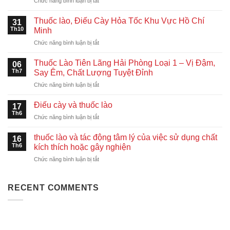
Chức năng bình luận bị tắt
Gửi
Thuốc
Thuốc lào, Điếu Cày Hỏa Tốc Khu Vực Hồ Chí
31
Lào
Th10
Minh
Đi
ở
Chức năng bình luận bị tắt
Malaysia,
Thuốc
Indonesia,
lào,
Singapore
Thuốc Lào Tiên Lãng Hải Phòng Loại 1 – Vị Đậm,
06
Điếu
Nhanh
Th7
Say Êm, Chất Lượng Tuyệt Đỉnh
Cày
Chóng
ở
Chức năng bình luận bị tắt
Hỏa
–
Thuốc
Tốc
An
Lào
Khu
Điếu cày và thuốc lào
Toàn
17
Tiên
Vực
Th6
–
ở
Chức năng bình luận bị tắt
Lãng
Hồ
Giá
Điếu
Hải
Chí
Tốt
cày
thuốc lào và tác động tâm lý của việc sử dụng chất
Phòng
16
Minh
và
Th6
Loại
kích thích hoặc gây nghiện
thuốc
1
ở
Chức năng bình luận bị tắt
lào
–
thuốc
Vị
lào
Đậm,
và
RECENT COMMENTS
Say
tác
Êm,
động
Chất
tâm
Lượng
lý
Tuyệt
của