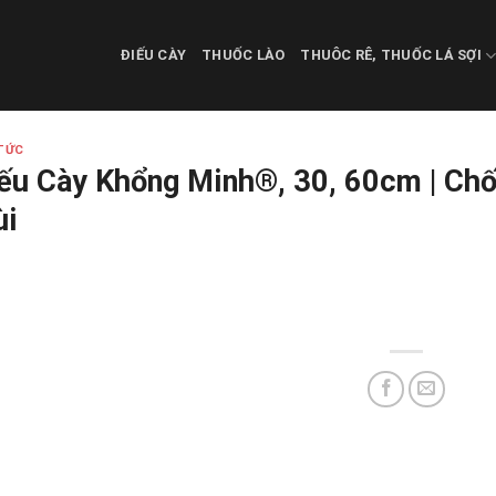
ĐIẾU CÀY
THUỐC LÀO
THUÔC RÊ, THUỐC LÁ SỢI
TỨC
ếu Cày Khổng Minh®, 30, 60cm | Chố
ùi