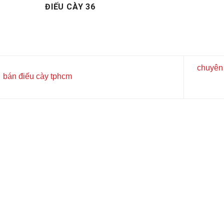
ĐIẾU CÀY 36
chuyên 
bán điếu cày tphcm