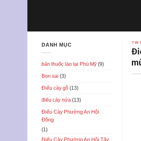
Skip
to
content
TIN 
DANH MỤC
Đi
m
bán thuốc lào tại Phú Mỹ
(9)
Bon sai
(3)
Điếu cày gỗ
(13)
điếu cày nứa
(13)
Điếu Cày Phường An Hội
Đông
(1)
Điếu Cày Phường An Hội Tây