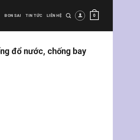
0
BON SAI
TIN TỨC
LIÊN HỆ
ng đổ nước, chống bay