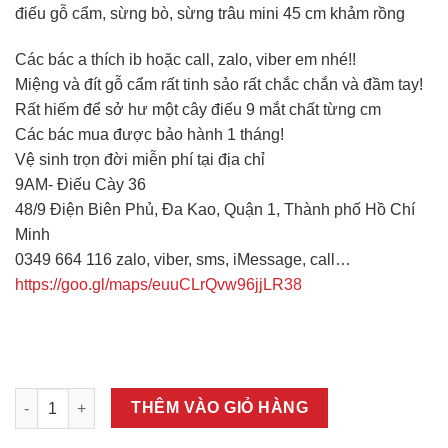
điếu gỗ cẩm, sừng bò, sừng trâu mini 45 cm khảm rồng
Các bác a thích ib hoặc call, zalo, viber em nhé!!
Miệng và đít gỗ cẩm rất tinh sảo rất chắc chắn và đầm tay!
Rất hiếm để sở hư một cây điếu 9 mắt chất từng cm
Các bác mua được bảo hành 1 tháng!
Vệ sinh trọn đời miễn phí tại địa chỉ
9AM- Điếu Cày 36
48/9 Điện Biên Phủ, Đa Kao, Quận 1, Thành phố Hồ Chí
Minh
0349 664 116 zalo, viber, sms, iMessage, call…
https://goo.gl/maps/euuCLrQvw96jjLR38
Bán Thuốc Lào Quận Bình Thạnh ( Điếu Cày MiNi hàng víp) số
THÊM VÀO GIỎ HÀNG