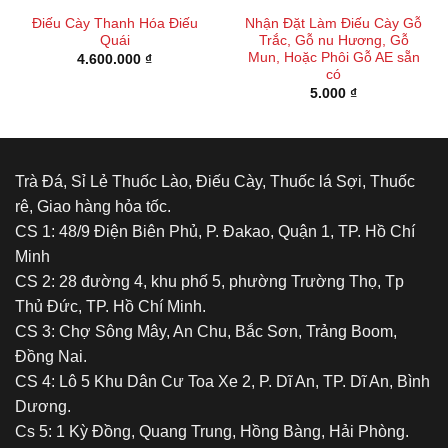
Điếu Cày Thanh Hóa Điếu
Nhận Đặt Làm Điếu Cày Gỗ
Quái
Trắc, Gỗ nu Hương, Gỗ
Mun, Hoặc Phôi Gỗ AE sẵn
4.600.000
₫
có
5.000
₫
Trà Đá, Sỉ Lẻ Thuốc Lào, Điếu Cày, Thuốc lá Sợi, Thuốc
rê, Giao hàng hỏa tốc.
CS 1: 48/9 Điện Biên Phủ, P. Đakao, Quận 1, TP. Hồ Chí
Minh
CS 2: 28 đường 4, khu phố 5, phường Trường Thọ, Tp
Thủ Đức, TP. Hồ Chí Minh.
CS 3: Chợ Sông Mây, An Chu, Bắc Sơn, Trảng Boom,
Đồng Nai.
CS 4: Lô 5 Khu Dân Cư Toa Xe 2, P. Dĩ An, TP. Dĩ An, Bình
Dương.
Cs 5: 1 Kỳ Đồng, Quang Trung, Hồng Bàng, Hải Phòng.