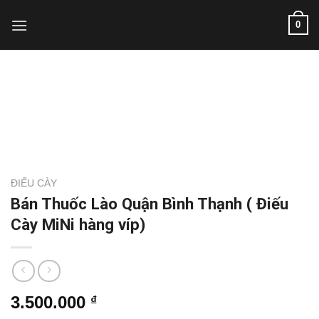
Skip
0
to
content
ĐIẾU CÀY
Bán Thuốc Lào Quận Bình Thạnh ( Điếu
Cày MiNi hàng víp)
3.500.000
₫