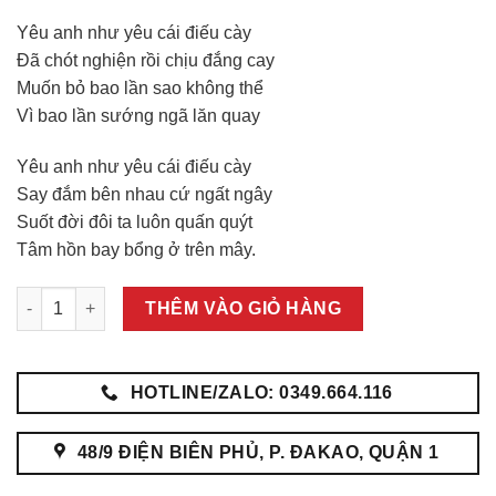
Yêu anh như yêu cái điếu cày
Đã chót nghiện rồi chịu đắng cay
Muốn bỏ bao lần sao không thể
Vì bao lần sướng ngã lăn quay
Yêu anh như yêu cái điếu cày
Say đắm bên nhau cứ ngất ngây
Suốt đời đôi ta luôn quấn quýt
Tâm hồn bay bổng ở trên mây.
Điếu cày Thanh Hóa Điếu Bọc Đồng Khắc số lượng
THÊM VÀO GIỎ HÀNG
HOTLINE/ZALO: 0349.664.116
48/9 ĐIỆN BIÊN PHỦ, P. ĐAKAO, QUẬN 1