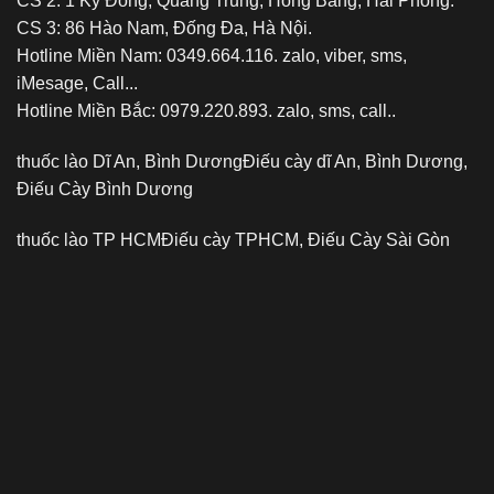
CS 2: 1 Kỳ Đồng, Quang Trung, Hồng Bàng, Hải Phòng.
CS 3: 86 Hào Nam, Đống Đa, Hà Nội.
Hotline Miền Nam: 0349.664.116. zalo, viber, sms,
iMesage, Call...
Hotline Miền Bắc: 0979.220.893. zalo, sms, call..
thuốc lào Dĩ An, Bình Dương
Điếu cày dĩ An, Bình Dương,
Điếu Cày Bình Dương
thuốc lào TP HCM
Điếu cày TPHCM, Điếu Cày Sài Gòn