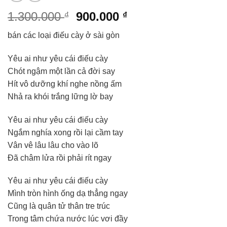
Giá
Giá
1.300.000
900.000
₫
₫
gốc
hiện
bán các loại điếu cày ở sài gòn
là:
tại
1.300.000 ₫.
là:
Yêu ai như yêu cái điếu cày
900.000 ₫.
Chót ngậm một lần cả đời say
Hít vô dưỡng khí nghe nồng ấm
Nhả ra khói trắng lững lờ bay
Yêu ai như yêu cái điếu cày
Ngắm nghía xong rồi lại cầm tay
Vân vê lâu lâu cho vào lõ
Đã châm lửa rồi phải rít ngay
Yêu ai như yêu cái điếu cày
Mình tròn hình ống dạ thẳng ngay
Cũng là quân tử thân tre trúc
Trong tâm chứa nước lúc vơi đầy