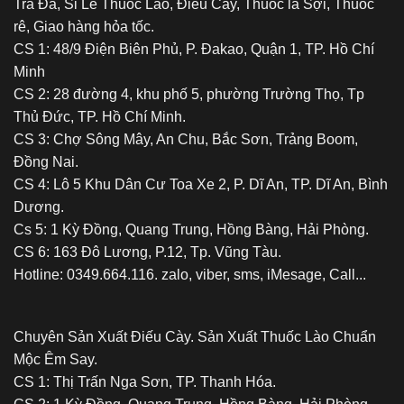
Trà Đá, Sỉ Lẻ Thuốc Lào, Điếu Cày, Thuốc lá Sợi, Thuốc
rê, Giao hàng hỏa tốc.
CS 1: 48/9 Điện Biên Phủ, P. Đakao, Quận 1, TP. Hồ Chí
Minh
CS 2: 28 đường 4, khu phố 5, phường Trường Thọ, Tp
Thủ Đức, TP. Hồ Chí Minh.
CS 3: Chợ Sông Mây, An Chu, Bắc Sơn, Trảng Boom,
Đồng Nai.
CS 4: Lô 5 Khu Dân Cư Toa Xe 2, P. Dĩ An, TP. Dĩ An, Bình
Dương.
Cs 5: 1 Kỳ Đồng, Quang Trung, Hồng Bàng, Hải Phòng.
CS 6: 163 Đô Lương, P.12, Tp. Vũng Tàu.
Hotline: 0349.664.116. zalo, viber, sms, iMesage, Call...
Chuyên Sản Xuất Điếu Cày. Sản Xuất Thuốc Lào Chuẩn
Mộc Êm Say.
CS 1: Thị Trấn Nga Sơn, TP. Thanh Hóa.