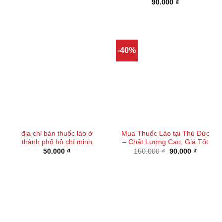
90.000
₫
-40%
địa chỉ bán thuốc lào ở
Mua Thuốc Lào tại Thủ Đức
thành phố hồ chí minh
– Chất Lượng Cao, Giá Tốt
Giá
Giá
50.000
₫
150.000
₫
90.000
₫
gốc
hiện
là:
tại
150.000 ₫.
là:
90.000 ₫