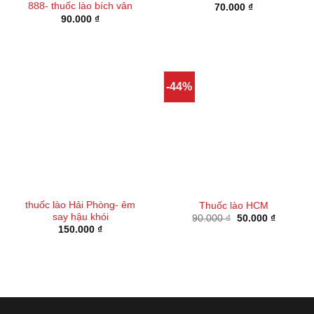
888- thuốc lào bích vân
70.000
₫
90.000
₫
-44%
thuốc lào Hải Phòng- êm
Thuốc lào HCM
say hậu khói
Giá
Giá
90.000
₫
50.000
₫
gốc
hiện
150.000
₫
là:
tại
90.000 ₫.
là:
50.000 ₫