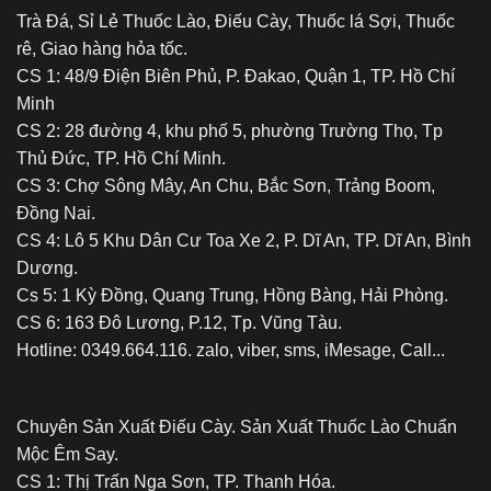
Trà Đá, Sỉ Lẻ Thuốc Lào, Điếu Cày, Thuốc lá Sợi, Thuốc
rê, Giao hàng hỏa tốc.
CS 1: 48/9 Điện Biên Phủ, P. Đakao, Quận 1, TP. Hồ Chí
Minh
CS 2: 28 đường 4, khu phố 5, phường Trường Thọ, Tp
Thủ Đức, TP. Hồ Chí Minh.
CS 3: Chợ Sông Mây, An Chu, Bắc Sơn, Trảng Boom,
Đồng Nai.
CS 4: Lô 5 Khu Dân Cư Toa Xe 2, P. Dĩ An, TP. Dĩ An, Bình
Dương.
Cs 5: 1 Kỳ Đồng, Quang Trung, Hồng Bàng, Hải Phòng.
CS 6: 163 Đô Lương, P.12, Tp. Vũng Tàu.
Hotline: 0349.664.116. zalo, viber, sms, iMesage, Call...
Chuyên Sản Xuất Điếu Cày. Sản Xuất Thuốc Lào Chuẩn
Mộc Êm Say.
CS 1: Thị Trấn Nga Sơn, TP. Thanh Hóa.