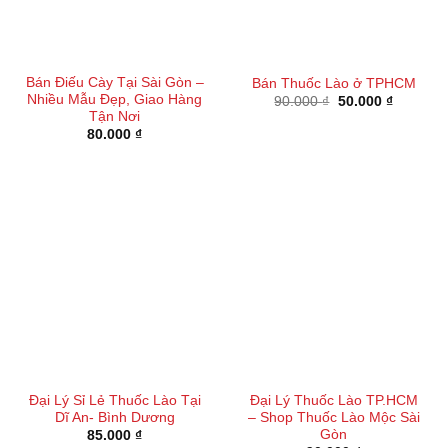
Bán Điếu Cày Tại Sài Gòn –
Bán Thuốc Lào ở TPHCM
Nhiều Mẫu Đẹp, Giao Hàng
Giá
Giá
90.000
₫
50.000
₫
gốc
hiện
Tận Nơi
là:
tại
80.000
₫
90.000 ₫.
là:
50.000 ₫
Đại Lý Sỉ Lẻ Thuốc Lào Tại
Đại Lý Thuốc Lào TP.HCM
Dĩ An- Bình Dương
– Shop Thuốc Lào Mộc Sài
Gòn
85.000
₫