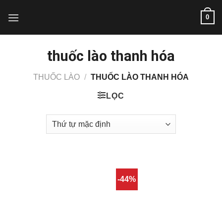
Skip
0
to
content
thuốc lào thanh hóa
THUỐC LÀO
/
THUỐC LÀO THANH HÓA
LỌC
-44%