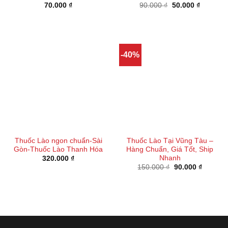
Giá
Giá
70.000
₫
90.000
₫
50.000
₫
gốc
hiện
là:
tại
90.000 ₫.
là:
50.000 ₫
-40%
Thuốc Lào ngon chuẩn-Sài
Thuốc Lào Tại Vũng Tàu –
Gòn-Thuốc Lào Thanh Hóa
Hàng Chuẩn, Giá Tốt, Ship
Nhanh
320.000
₫
Giá
Giá
150.000
₫
90.000
₫
gốc
hiện
là:
tại
150.000 ₫.
là:
90.000 ₫