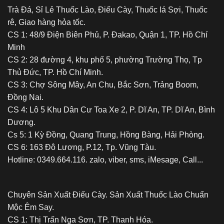
Trà Đá, Sỉ Lẻ Thuốc Lào, Điếu Cày, Thuốc lá Sợi, Thuốc
rê, Giao hàng hỏa tốc.
CS 1: 48/9 Điện Biên Phủ, P. Đakao, Quận 1, TP. Hồ Chí
Minh
CS 2: 28 đường 4, khu phố 5, phường Trường Thọ, Tp
Thủ Đức, TP. Hồ Chí Minh.
CS 3: Chợ Sông Mây, An Chu, Bắc Sơn, Trảng Boom,
Đồng Nai.
CS 4: Lô 5 Khu Dân Cư Toa Xe 2, P. Dĩ An, TP. Dĩ An, Bình
Dương.
Cs 5: 1 Kỳ Đồng, Quang Trung, Hồng Bàng, Hải Phòng.
CS 6: 163 Đô Lương, P.12, Tp. Vũng Tàu.
Hotline: 0349.664.116. zalo, viber, sms, iMesage, Call...
Chuyên Sản Xuất Điếu Cày. Sản Xuất Thuốc Lào Chuẩn
Mộc Êm Say.
CS 1: Thị Trấn Nga Sơn, TP. Thanh Hóa.