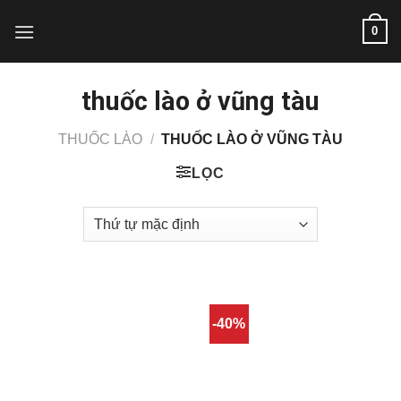
Skip
0
to
content
thuốc lào ở vũng tàu
THUỐC LÀO
/
THUỐC LÀO Ở VŨNG TÀU
LỌC
-40%