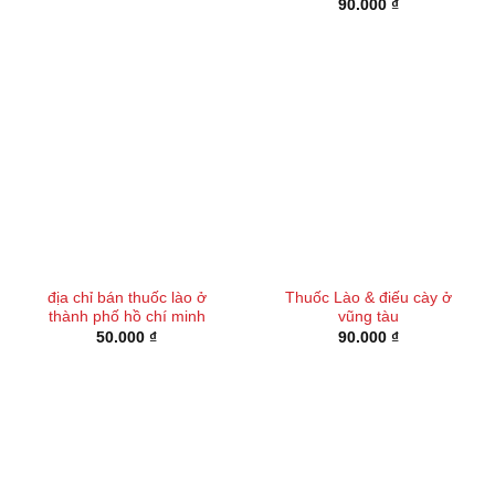
90.000
₫
90.000 ₫.
là:
50.000 ₫.
địa chỉ bán thuốc lào ở
Thuốc Lào & điếu cày ở
thành phố hồ chí minh
vũng tàu
50.000
₫
90.000
₫