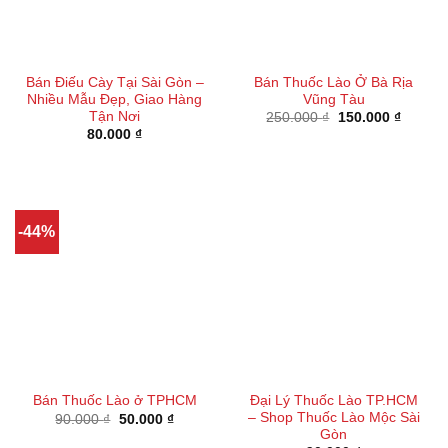
Bán Điếu Cày Tại Sài Gòn –
Bán Thuốc Lào Ở Bà Rịa
Nhiều Mẫu Đẹp, Giao Hàng
Vũng Tàu
Tận Nơi
Giá
Giá
250.000
₫
150.000
₫
gốc
hiện
80.000
₫
là:
tại
250.000 ₫.
là:
150.000
-44%
Đại Lý Thuốc Lào TP.HCM
Bán Thuốc Lào ở TPHCM
– Shop Thuốc Lào Mộc Sài
Giá
Giá
90.000
₫
50.000
₫
gốc
hiện
Gòn
là:
tại