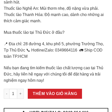
sành hút.
90.000 ₫.
Thuốc lào Nghệ An: Mùi thơm nhẹ, độ nặng vừa phải.
Thuốc lào Thanh Hóa: Độ mạnh cao, dành cho những ai
thích cảm giác mạnh.
Mua thuốc lào tại Thủ Đức ở đâu?
📍 Địa chỉ: 28 đường 4, khu phố 5, phường Trường Thọ,
Tp Thủ Đức 📞 Hotline/Zalo: 0349664116 🚛 Ship COD
toàn TP.HCM
Nếu bạn đang tìm kiếm thuốc lào chất lượng cao tại Thủ
Đức, hãy liên hệ ngay với chúng tôi để đặt hàng và trải
nghiệm ngay hôm nay!
Mua Thuốc Lào tại Thủ Đức - Chất Lượng Cao, Giá Tốt số lượ
THÊM VÀO GIỎ HÀNG