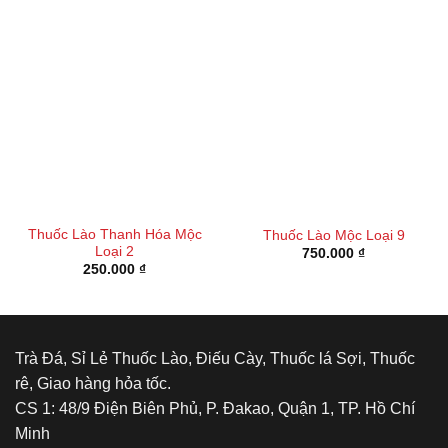
Thuốc Lào Thanh Hóa Mộc
Thuốc Lào Mộc Loại 9
Loại 2
750.000
₫
250.000
₫
Trà Đá, Sỉ Lẻ Thuốc Lào, Điếu Cày, Thuốc lá Sợi, Thuốc
rê, Giao hàng hỏa tốc.
CS 1: 48/9 Điện Biên Phủ, P. Đakao, Quận 1, TP. Hồ Chí
Minh