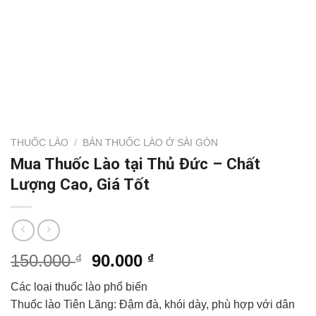
THUỐC LÀO
/
BÁN THUỐC LÀO Ở SÀI GÒN
Mua Thuốc Lào tại Thủ Đức – Chất
Lượng Cao, Giá Tốt
Giá
Giá
150.000
90.000
₫
₫
gốc
hiện
Các loại thuốc lào phổ biến
là:
tại
Thuốc lào Tiên Lãng: Đậm đà, khói dày, phù hợp với dân
150.000 ₫.
là: