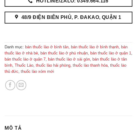
HOTLINE/ZALO: 0349.664.116
48/9 ĐIỆN BIÊN PHỦ, P. ĐAKAO, QUẬN 1
Danh mục:
bán thuốc lào ở bình tân
,
bán thuốc lào ở bình thạnh
,
bán
thuốc lào ở nhà bè
,
bán thuốc lào ở phú nhuận
,
bán thuốc lào ở quận 1
,
bán thuốc lào ở quận 7
,
bán thuốc lào ở sài gòn
,
bán thuốc lào ở tân
bình
,
Thuốc Lào
,
thuốc lào hải phòng
,
thuốc lào thanh hóa
,
thuốc lào
thủ đức
,
thuốc lào xóm mới
MÔ TẢ