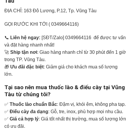
Tàu
ĐỊA CHỈ: 163 Đô Lương, P.12, Tp. Vũng Tàu
GỌI RƯỚC KHI TỚI ( 0349664116)
📞
Liên hệ ngay:
[SĐT/Zalo] 0349664116 để được tư vấn
và đặt hàng nhanh nhất!
🚀
Ship tận nơi
: Giao hàng nhanh chỉ từ 30 phút đến 1 giờ
trong TP. Vũng Tàu.
🎁
Ưu đãi đặc biệt
: Giảm giá cho khách mua số lượng
lớn.
Tại sao nên mua thuốc lào & điếu cày tại Vũng
Tàu từ chúng tôi?
✅
Thuốc lào chuẩn Bắc
: Đậm vị, khói êm, không pha tạp.
✅
Điếu cày đa dạng
: Gỗ, tre, inox, phù hợp mọi nhu cầu.
✅
Giá cả hợp lý
: Giá tốt nhất thị trường, mua số lượng lớn
có ưu đãi.