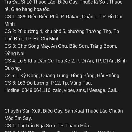
Trà Đá, Sỉ Lẻ Thuốc Lào, Điếu Cày, Thuốc lá Sợi, Thuốc
rê, Giao hàng hỏa tốc.
CS 1: 48/9 Điện Biên Phủ, P. Đakao, Quận 1, TP. Hồ Chí
Minh
CS 2: 28 đường 4, khu phố 5, phường Trường Thọ, Tp
Thủ Đức, TP. Hồ Chí Minh.
CS 3: Chợ Sông Mây, An Chu, Bắc Sơn, Trảng Boom,
Đồng Nai.
CS 4: Lô 5 Khu Dân Cư Toa Xe 2, P. Dĩ An, TP. Dĩ An, Bình
Dương.
Cs 5: 1 Kỳ Đồng, Quang Trung, Hồng Bàng, Hải Phòng.
CS 6: 163 Đô Lương, P.12, Tp. Vũng Tàu.
Hotline: 0349.664.116. zalo, viber, sms, iMesage, Call...
Chuyên Sản Xuất Điếu Cày. Sản Xuất Thuốc Lào Chuẩn
Mộc Êm Say.
CS 1: Thị Trấn Nga Sơn, TP. Thanh Hóa.