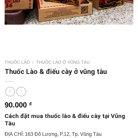
THUỐC LÀO
/
THUỐC LÀO Ở VŨNG TÀU
Thuốc Lào & điếu cày ở vũng tàu
90.000
₫
Cách đặt mua thuốc lào & điếu cày tại Vũng
Tàu
ĐỊA CHỈ: 163 Đô Lương, P.12, Tp. Vũng Tàu