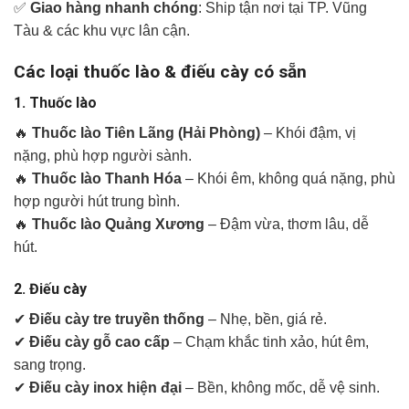
✅
Giao hàng nhanh chóng
: Ship tận nơi tại TP. Vũng
Tàu & các khu vực lân cận.
Các loại thuốc lào & điếu cày có sẵn
1. Thuốc lào
🔥
Thuốc lào Tiên Lãng (Hải Phòng)
– Khói đậm, vị
nặng, phù hợp người sành.
🔥
Thuốc lào Thanh Hóa
– Khói êm, không quá nặng, phù
hợp người hút trung bình.
🔥
Thuốc lào Quảng Xương
– Đậm vừa, thơm lâu, dễ
hút.
2. Điếu cày
✔
Điếu cày tre truyền thống
– Nhẹ, bền, giá rẻ.
✔
Điếu cày gỗ cao cấp
– Chạm khắc tinh xảo, hút êm,
sang trọng.
✔
Điếu cày inox hiện đại
– Bền, không mốc, dễ vệ sinh.