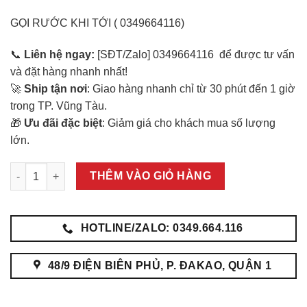
GỌI RƯỚC KHI TỚI ( 0349664116)
📞
Liên hệ ngay:
[SĐT/Zalo] 0349664116 để được tư vấn
và đặt hàng nhanh nhất!
🚀
Ship tận nơi
: Giao hàng nhanh chỉ từ 30 phút đến 1 giờ
trong TP. Vũng Tàu.
🎁
Ưu đãi đặc biệt
: Giảm giá cho khách mua số lượng
lớn.
Thuốc Lào & điếu cày ở vũng tàu số lượng
THÊM VÀO GIỎ HÀNG
HOTLINE/ZALO: 0349.664.116
48/9 ĐIỆN BIÊN PHỦ, P. ĐAKAO, QUẬN 1