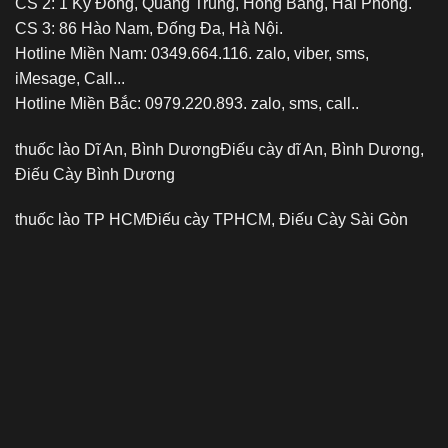
CS 2: 1 Kỳ Đồng, Quang Trung, Hồng Bàng, Hải Phòng.
CS 3: 86 Hào Nam, Đống Đa, Hà Nội.
Hotline Miền Nam: 0349.664.116. zalo, viber, sms,
iMesage, Call...
Hotline Miền Bắc: 0979.220.893. zalo, sms, call..
thuốc lào Dĩ An, Bình Dương
Điếu cày dĩ An, Bình Dương,
Điếu Cày Bình Dương
thuốc lào TP HCM
Điếu cày TPHCM, Điếu Cày Sài Gòn