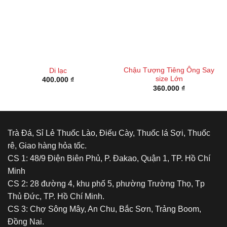
Chậu Tượng Tiêng Ông Say
Di lạc
size Lớn
400.000
₫
360.000
₫
Trà Đá, Sỉ Lẻ Thuốc Lào, Điếu Cày, Thuốc lá Sợi, Thuốc
rê, Giao hàng hỏa tốc.
CS 1: 48/9 Điện Biên Phủ, P. Đakao, Quận 1, TP. Hồ Chí
Minh
CS 2: 28 đường 4, khu phố 5, phường Trường Thọ, Tp
Thủ Đức, TP. Hồ Chí Minh.
CS 3: Chợ Sông Mây, An Chu, Bắc Sơn, Trảng Boom,
Đồng Nai.