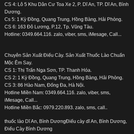
CS 4: Lô 5 Khu Dân Cư Toa Xe 2, P. Dĩ An, TP. Dĩ An, Bình
Dương.
Cs 5: 1 Kỳ Đồng, Quang Trung, Hồng Bàng, Hải Phòng.
CS 6: 163 Đô Lương, P.12, Tp. Vũng Tàu.
Hotline: 0349.664.116. zalo, viber, sms, iMesage, Call...
Chuyên Sản Xuất Điếu Cày. Sản Xuất Thuốc Lào Chuẩn
Mộc Êm Say.
CS 1: Thị Trấn Nga Sơn, TP. Thanh Hóa.
CS 2: 1 Kỳ Đồng, Quang Trung, Hồng Bàng, Hải Phòng.
CS 3: 86 Hào Nam, Đống Đa, Hà Nội.
Hotline Miền Nam: 0349.664.116. zalo, viber, sms,
iMesage, Call...
Hotline Miền Bắc: 0979.220.893. zalo, sms, call..
thuốc lào Dĩ An, Bình Dương
Điếu cày dĩ An, Bình Dương,
Điếu Cày Bình Dương