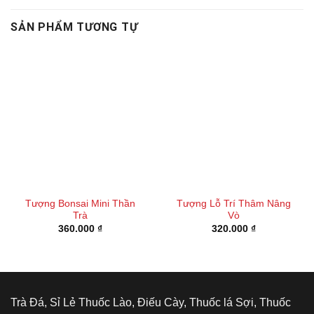
SẢN PHẨM TƯƠNG TỰ
Tượng Bonsai Mini Thần
Tượng Lỗ Trí Thâm Nâng
Trà
Vò
360.000
₫
320.000
₫
Trà Đá, Sỉ Lẻ Thuốc Lào, Điếu Cày, Thuốc lá Sợi, Thuốc