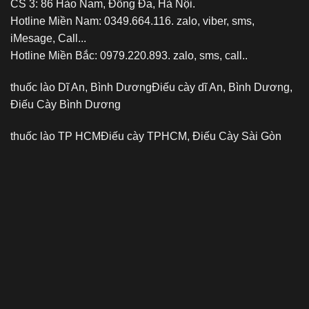
CS 3: 86 Hào Nam, Đống Đa, Hà Nội.
Hotline Miền Nam: 0349.664.116. zalo, viber, sms,
iMesage, Call...
Hotline Miền Bắc: 0979.220.893. zalo, sms, call..
thuốc lào Dĩ An, Bình Dương
Điếu cày dĩ An, Bình Dương,
Điếu Cày Bình Dương
thuốc lào TP HCM
Điếu cày TPHCM, Điếu Cày Sài Gòn