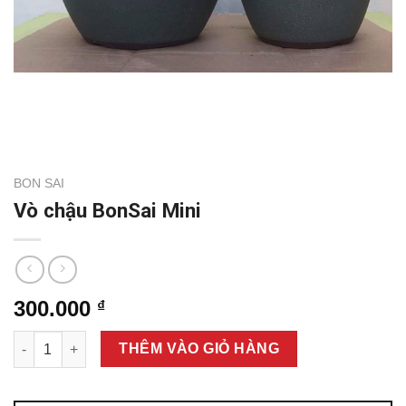
BON SAI
Vò chậu BonSai Mini
300.000
₫
Vò chậu BonSai Mini số lượng
THÊM VÀO GIỎ HÀNG