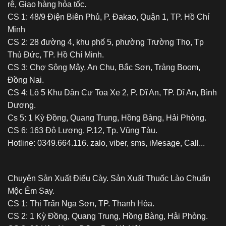
rê, Giao hàng hỏa tốc.
CS 1: 48/9 Điện Biên Phủ, P. Đakao, Quận 1, TP. Hồ Chí
Minh
CS 2: 28 đường 4, khu phố 5, phường Trường Thọ, Tp
Thủ Đức, TP. Hồ Chí Minh.
CS 3: Chợ Sông Mây, An Chu, Bắc Sơn, Trảng Boom,
Đồng Nai.
CS 4: Lô 5 Khu Dân Cư Toa Xe 2, P. Dĩ An, TP. Dĩ An, Bình
Dương.
Cs 5: 1 Kỳ Đồng, Quang Trung, Hồng Bàng, Hải Phòng.
CS 6: 163 Đô Lương, P.12, Tp. Vũng Tàu.
Hotline: 0349.664.116. zalo, viber, sms, iMesage, Call...
Chuyên Sản Xuất Điếu Cày. Sản Xuất Thuốc Lào Chuẩn
Mộc Êm Say.
CS 1: Thị Trấn Nga Sơn, TP. Thanh Hóa.
CS 2: 1 Kỳ Đồng, Quang Trung, Hồng Bàng, Hải Phòng.