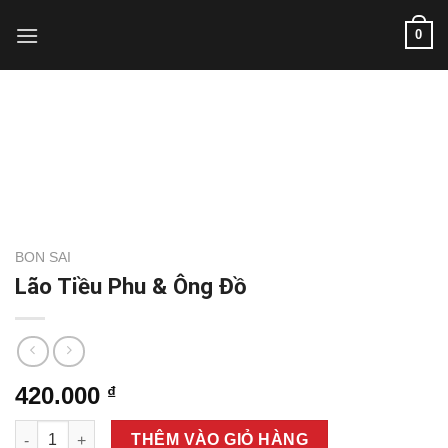
Skip
0
to
content
BON SAI
Lão Tiều Phu & Ông Đồ
420.000
₫
Lão Tiều Phu & Ông Đồ số lượng
THÊM VÀO GIỎ HÀNG