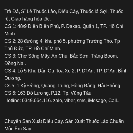
Trà Đá, Sỉ Lẻ Thuốc Lào, Điếu Cày, Thuốc lá Sợi, Thuốc
rê, Giao hàng hỏa tốc.
CS 1: 48/9 Điện Biên Phủ, P. Đakao, Quận 1, TP. Hồ Chí
Minh
CS 2: 28 đường 4, khu phố 5, phường Trường Thọ, Tp
Thủ Đức, TP. Hồ Chí Minh.
CS 3: Chợ Sông Mây, An Chu, Bắc Sơn, Trảng Boom,
Đồng Nai.
CS 4: Lô 5 Khu Dân Cư Toa Xe 2, P. Dĩ An, TP. Dĩ An, Bình
Dương.
Cs 5: 1 Kỳ Đồng, Quang Trung, Hồng Bàng, Hải Phòng.
CS 6: 163 Đô Lương, P.12, Tp. Vũng Tàu.
Hotline: 0349.664.116. zalo, viber, sms, iMesage, Call...
Chuyên Sản Xuất Điếu Cày. Sản Xuất Thuốc Lào Chuẩn
Mộc Êm Say.