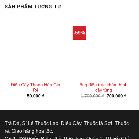
SẢN PHẨM TƯƠNG TỰ
-59%
Điếu Cày Thanh Hóa Giá
ống điếu trúc khảm hình
Rẻ
cây tùng
Giá
Giá
50.000
₫
1.700.000
₫
700.000
₫
gốc
hiện
là:
tại
1.700.000 ₫.
là:
700.00
Trà Đá, Sỉ Lẻ Thuốc Lào, Điếu Cày, Thuốc lá Sợi, Thuốc
rê, Giao hàng hỏa tốc.
CS 1: 48/9 Điện Biên Phủ, P. Đakao, Quận 1, TP. Hồ Chí