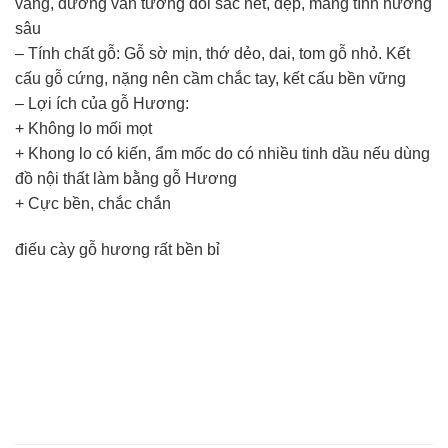
vàng, đường vân tương đối sắc nét, đẹp, mang tính hướng
sâu
– Tính chất gỗ: Gỗ sờ mịn, thớ dẻo, dai, tom gỗ nhỏ. Kết
cấu gỗ cứng, nặng nên cầm chắc tay, kết cấu bền vững
– Lợi ích của gỗ Hương:
+ Không lo mối mọt
+ Khong lo có kiến, ẩm mốc do có nhiều tinh dầu nếu dùng
đồ nội thất làm bằng gỗ Hương
+ Cực bền, chắc chắn
điếu cày gỗ hương rất bền bỉ