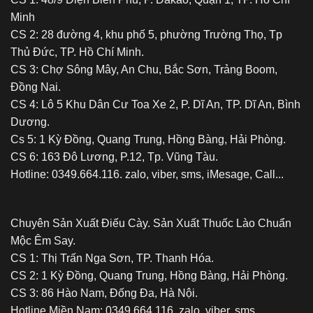
Minh
CS 2: 28 đường 4, khu phố 5, phường Trường Thọ, Tp
Thủ Đức, TP. Hồ Chí Minh.
CS 3: Chợ Sông Mây, An Chu, Bắc Sơn, Trảng Boom,
Đồng Nai.
CS 4: Lô 5 Khu Dân Cư Toa Xe 2, P. Dĩ An, TP. Dĩ An, Bình
Dương.
Cs 5: 1 Kỳ Đồng, Quang Trung, Hồng Bàng, Hải Phòng.
CS 6: 163 Đô Lương, P.12, Tp. Vũng Tàu.
Hotline: 0349.664.116. zalo, viber, sms, iMesage, Call...
Chuyên Sản Xuất Điếu Cày. Sản Xuất Thuốc Lào Chuẩn
Mộc Êm Say.
CS 1: Thị Trấn Nga Sơn, TP. Thanh Hóa.
CS 2: 1 Kỳ Đồng, Quang Trung, Hồng Bàng, Hải Phòng.
CS 3: 86 Hào Nam, Đống Đa, Hà Nội.
Hotline Miền Nam: 0349.664.116. zalo, viber, sms,