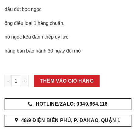
đầu đút bọc ngọc
ống điếu loại 1 hàng chuẩn,
nõ ngọc kêu đanh thép uy lực
hàng bán bảo hành 30 ngày đổi mới
Điếu cày mini- Điếu Cày Gỗ hương số lượng
THÊM VÀO GIỎ HÀNG
HOTLINE/ZALO: 0349.664.116
48/9 ĐIỆN BIÊN PHỦ, P. ĐAKAO, QUẬN 1