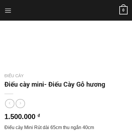
Skip
0
to
content
ĐIẾU CÀY
Điếu cày mini- Điếu Cày Gỗ hương
1.500.000
₫
Điếu cày Mini Rút dài 65cm thu ngắn 40cm