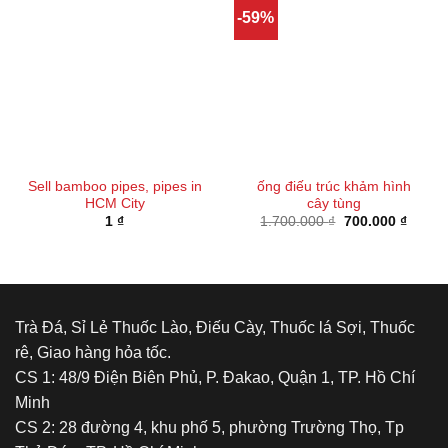
-59%
Sell bamboo pipes, pipes in
ống điếu trúc khảm hình
HCM City
cây tùng
Giá
Giá
1
₫
1.700.000
₫
700.000
₫
gốc
hiện
là:
tại
1.700.000 ₫.
là:
700.00
Trà Đá, Sỉ Lẻ Thuốc Lào, Điếu Cày, Thuốc lá Sợi, Thuốc
rê, Giao hàng hỏa tốc.
CS 1: 48/9 Điện Biên Phủ, P. Đakao, Quận 1, TP. Hồ Chí
Minh
CS 2: 28 đường 4, khu phố 5, phường Trường Thọ, Tp