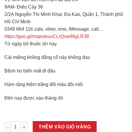
9AM- Điếu Cày 36
2/2A Nguyễn Thị Minh Khai, Đa Kao, Quận 1, Thành phố
Hồ Chí Minh
0349 664 116 zalo, viber, sms, iMessage, call…
https://goo.gl/maps/euuCLrQvw96jjLR38
Từ ngày bỏ thuốc tới nay
Cái miệng không đắng cổ này không đau
Bệnh ho biến mất đi đâu
Hàm răng thêm trắng đổi màu đôi môi
Đến nay được sáu tháng rồi
Điếu Cày Thanh Hóa Điếu Nứa Mini số lượng
THÊM VÀO GIỎ HÀNG