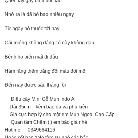
Quen tay gẩy bã thuốc lào
Nhớ ra là đã bỏ bao nhiêu ngày
Từ ngày bỏ thuốc tới nay
Cái miệng không đắng cổ này không đau
Bệnh ho biến mất đi đâu
Hàm răng thêm trắng đổi màu đôi môi
Đến nay được sáu tháng rồi
Điếu cày Mini Gỗ Mun Indo Ạ
Dài 35cm – kèm bao da và phụ kiện
Giá cực hợp lý cho một em Mun Ngoại Cao Cấp
Quan tâm Chấm (.) em báo giá nhé
Hotline
0349664116
Hoặc kết bạn zalo tâm sự nhé các bác