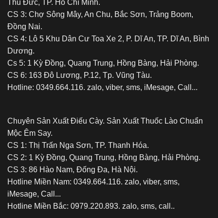
Thủ Đức, TP. Hồ Chí Minh.
CS 3: Chợ Sông Mây, An Chu, Bắc Sơn, Trảng Boom,
Đồng Nai.
CS 4: Lô 5 Khu Dân Cư Toa Xe 2, P. Dĩ An, TP. Dĩ An, Bình
Dương.
Cs 5: 1 Kỳ Đồng, Quang Trung, Hồng Bàng, Hải Phòng.
CS 6: 163 Đô Lương, P.12, Tp. Vũng Tàu.
Hotline: 0349.664.116. zalo, viber, sms, iMesage, Call...
Chuyên Sản Xuất Điếu Cày. Sản Xuất Thuốc Lào Chuẩn
Mộc Êm Say.
CS 1: Thị Trấn Nga Sơn, TP. Thanh Hóa.
CS 2: 1 Kỳ Đồng, Quang Trung, Hồng Bàng, Hải Phòng.
CS 3: 86 Hào Nam, Đống Đa, Hà Nội.
Hotline Miền Nam: 0349.664.116. zalo, viber, sms,
iMesage, Call...
Hotline Miền Bắc: 0979.220.893. zalo, sms, call..