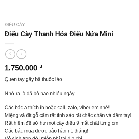
ĐIẾU CÀY
Điếu Cày Thanh Hóa Điếu Nứa Mini
1.750.000
₫
Quen tay gẩy bã thuốc lào
Nhớ ra là đã bỏ bao nhiêu ngày
Các bác a thích ib hoặc call, zalo, viber em nhé!!
Miệng và đít gỗ cẩm rất tinh sảo rất chắc chắn và đầm tay!
Rất hiếm để sở hư một cây điếu 9 mắt chất từng cm
Các bác mua được bảo hành 1 tháng!
Vệ sinh trọn đời miễn phí tại địa chỉ