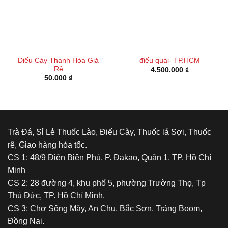
Điếu Cày Thanh Hóa Giá
điếu quái- TP.HCM
Rẻ
4.500.000
₫
50.000
₫
Trà Đá, Sỉ Lẻ Thuốc Lào, Điếu Cày, Thuốc lá Sợi, Thuốc
rê, Giao hàng hỏa tốc.
CS 1: 48/9 Điện Biên Phủ, P. Đakao, Quận 1, TP. Hồ Chí
Minh
CS 2: 28 đường 4, khu phố 5, phường Trường Thọ, Tp
Thủ Đức, TP. Hồ Chí Minh.
CS 3: Chợ Sông Mây, An Chu, Bắc Sơn, Trảng Boom,
Đồng Nai.