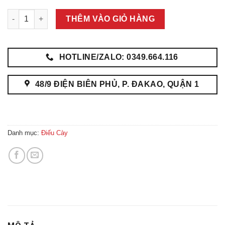
Điếu Cày Thanh Hóa Điếu Quái Long Quy số lượng
THÊM VÀO GIỎ HÀNG
HOTLINE/ZALO: 0349.664.116
48/9 ĐIỆN BIÊN PHỦ, P. ĐAKAO, QUẬN 1
Danh mục:
Điếu Cày