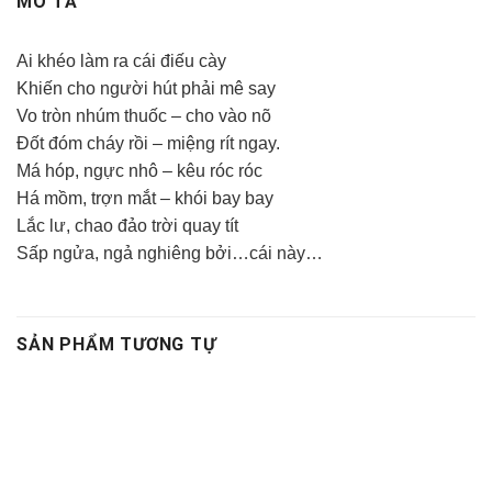
MÔ TẢ
Ai khéo làm ra cái điếu cày
Khiến cho người hút phải mê say
Vo tròn nhúm thuốc – cho vào nõ
Đốt đóm cháy rồi – miệng rít ngay.
Má hóp, ngực nhô – kêu róc róc
Há mồm, trợn mắt – khói bay bay
Lắc lư, chao đảo trời quay tít
Sấp ngửa, ngả nghiêng bởi…cái này…
SẢN PHẨM TƯƠNG TỰ