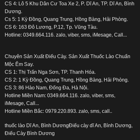
CS 4: Lô 5 Khu Dân Cư Toa Xe 2, P. Dĩ An, TP. Dĩ An, Bình
Dương.
Cs 5: 1 Kỳ Đồng, Quang Trung, Hồng Bàng, Hải Phòng.
CS 6: 163 Đô Lương, P.12, Tp. Vũng Tàu.
Hotline: 0349.664.116. zalo, viber, sms, iMesage, Call...
Chuyên Sản Xuất Điếu Cày. Sản Xuất Thuốc Lào Chuẩn
Mộc Êm Say.
CS 1: Thị Trấn Nga Sơn, TP. Thanh Hóa.
CS 2: 1 Kỳ Đồng, Quang Trung, Hồng Bàng, Hải Phòng.
CS 3: 86 Hào Nam, Đống Đa, Hà Nội.
Hotline Miền Nam: 0349.664.116. zalo, viber, sms,
iMesage, Call...
Hotline Miền Bắc: 0979.220.893. zalo, sms, call..
thuốc lào Dĩ An, Bình Dương
Điếu cày dĩ An, Bình Dương,
Điếu Cày Bình Dương