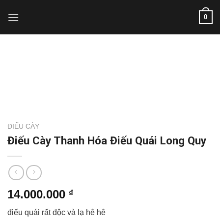
Skip
0
to
content
ĐIẾU CÀY
Điếu Cày Thanh Hóa Điếu Quái Long Quy
14.000.000
₫
điếu quái rất độc và lạ hê hê