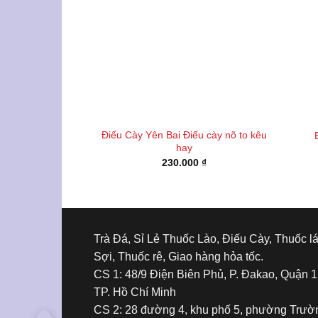
Điếu Cày Yên Bai Điếu cày nõ to kêu
hay
230.000
₫
Trà Đá, Sỉ Lẻ Thuốc Lào, Điếu Cày, Thuốc l
Sợi, Thuốc rê, Giao hàng hỏa tốc.
CS 1: 48/9 Điện Biên Phủ, P. Đakao, Quận 1
TP. Hồ Chí Minh
CS 2: 28 đường 4, khu phố 5, phường Trườ