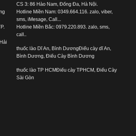
CS 3: 86 Hào Nam, Đống Đa, Hà Nội.
ảng
Hotline Miền Nam: 0349.664.116. zalo, viber,
sms, iMesage, Call...
TP.
Hotline Miền Bắc: 0979.220.893. zalo, sms,
call..
Hải
thuốc lào Dĩ An, Bình Dương
Điếu cày dĩ An,
Bình Dương, Điếu Cày Bình Dương
thuốc lào TP HCM
Điếu cày TPHCM, Điếu Cày
Sài Gòn