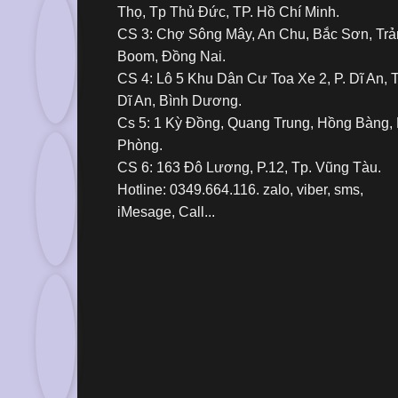
Thọ, Tp Thủ Đức, TP. Hồ Chí Minh.
CS 3: Chợ Sông Mây, An Chu, Bắc Sơn, Tr
Boom, Đồng Nai.
CS 4: Lô 5 Khu Dân Cư Toa Xe 2, P. Dĩ An, 
Dĩ An, Bình Dương.
Cs 5: 1 Kỳ Đồng, Quang Trung, Hồng Bàng, 
Phòng.
CS 6: 163 Đô Lương, P.12, Tp. Vũng Tàu.
Hotline: 0349.664.116. zalo, viber, sms,
iMesage, Call...