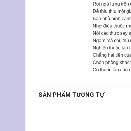
Rồi ngả lưng trên
Dễ thiu thiu một g
Bạn nhà binh canh
Nhờ điếu thuốc mớ
Nội các thức say 
Ngẫm mà coi, thú n
Nghiện thuốc lào l
Chẳng hại tiền của
Chốn phòng khách,
Có thuốc lào câu 
SẢN PHẨM TƯƠNG TỰ