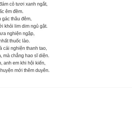
 đám cỏ tươi xanh ngắt,
iấc êm đềm.
 gác thâu đêm,
i khỏi lim dim ngủ gật.
sưa nghiện ngập,
hất thuốc lào.
à cái nghiện thanh tao,
, mà chẳng hao sĩ diện.
 anh em khi hội kiến,
chuyện mới thêm duyên.