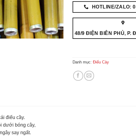
HOTLINE/ZALO: 0
48/9 ĐIỆN BIÊN PHỦ, P.
Danh mục:
Điếu Cày
ái điếu cầy.
ồi dưới bóng cây,
 ngây say ngất.