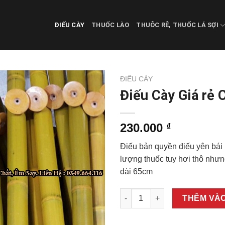
ĐIẾU CÀY
THUỐC LÀO
THUÔC RÊ, THUỐC LÁ SỢI
ĐIẾU CÀY
Điếu Cày Giá rẻ 
230.000
₫
Điếu bản quyền điếu yên bái h
lượng thuốc tuy hơi thô nhưn
dài 65cm
Điếu Cày Giá rẻ Chất lượng s
THÊM VÀO