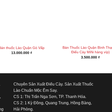
Bán Thuốc Lào Quận Bình Thạ
Bán thuốc Lào Quận Gò Vấp
Điếu Cày MiNi hàng víp)
13.000.000
₫
3.500.000
₫
á
Chuyên Sản Xuất Điếu Cày. Sản Xuất Thuốc
Lào Chuẩn Mộc Êm Say.
,
CS 1: Thị Trấn Nga Sơn, TP. Thanh Hóa.
CS 2: 1 Kỳ Đồng, Quang Trung, Hồng Bàng,
ng
Hải Phòng.