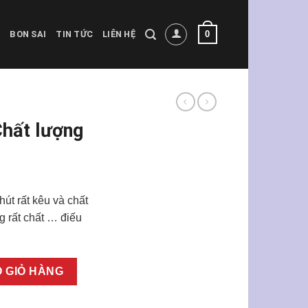
0
BON SAI
TIN TỨC
LIÊN HỆ
Chất lượng
út rất kêu và chất
g rất chất … điếu
ố lượng
 GIỎ HÀNG