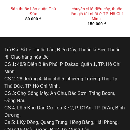
Bán thuốc Lào quận Thủ
chuyên sỉ lẻ điếu cày, thuốc
Đức
lào giá tốt nhất ở TP. Hồ Chí
Minh.
80.000
₫
150.000
₫
Trà Đá, Sỉ Lẻ Thuốc Lào, Điếu Cày, Thuốc lá Sợi, Thuốc
rê, Giao hàng hỏa tốc.
CS 1: 48/9 Điện Biên Phủ, P. Đakao, Quận 1, TP. Hồ Chí
Minh
CS 2: 28 đường 4, khu phố 5, phường Trường Thọ, Tp
Thủ Đức, TP. Hồ Chí Minh.
CS 3: Chợ Sông Mây, An Chu, Bắc Sơn, Trảng Boom,
Đồng Nai.
CS 4: Lô 5 Khu Dân Cư Toa Xe 2, P. Dĩ An, TP. Dĩ An, Bình
Dương.
Cs 5: 1 Kỳ Đồng, Quang Trung, Hồng Bàng, Hải Phòng.
CS 6: 163 Đô Lương, P.12, Tp. Vũng Tàu.