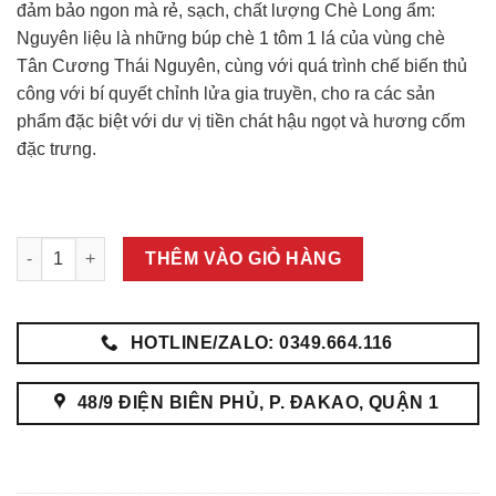
đảm bảo ngon mà rẻ, sạch, chất lượng Chè Long ẩm:
Nguyên liệu là những búp chè 1 tôm 1 lá của vùng chè
Tân Cương Thái Nguyên, cùng với quá trình chế biến thủ
công với bí quyết chỉnh lửa gia truyền, cho ra các sản
phẩm đặc biệt với dư vị tiền chát hậu ngọt và hương cốm
đặc trưng.
Chè Thái Nguyên Loại Ngon số lượng
THÊM VÀO GIỎ HÀNG
HOTLINE/ZALO: 0349.664.116
48/9 ĐIỆN BIÊN PHỦ, P. ĐAKAO, QUẬN 1