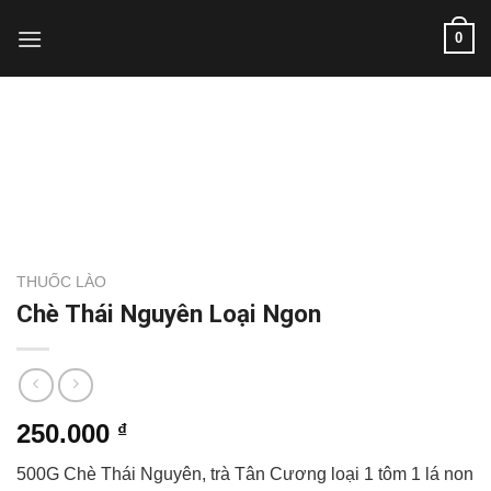
Skip
0
to
content
THUỐC LÀO
Chè Thái Nguyên Loại Ngon
250.000
₫
500G Chè Thái Nguyên, trà Tân Cương loại 1 tôm 1 lá non