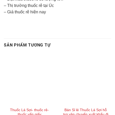
– Thị trường thuốc rê tại Úc
– Giá thuốc rê hiện nay
SẢN PHẨM TƯƠNG TỰ
Thuốc Lá Sợi- thuốc rê-
Bán Sỉ lẻ Thuốc Lá Sợi hỗ
thuốc vấn giấy
trợ vận chuyển xuất khẩu đi