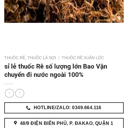
THUÔC RÊ, THUỐC LÁ SỢI
/
THUỐC RÊ XUÂN LỘC
sỉ lẻ thuốc Rê số lượng lớn Bao Vận
chuyển đi nước ngoài 100%
HOTLINE/ZALO: 0349.664.116
48/9 ĐIỆN BIÊN PHỦ, P. ĐAKAO, QUẬN 1