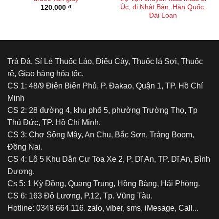
Úc, đi Nhật Bản, Hàn Quốc,
120.000
₫
Đài Loan
Trà Đá, Sỉ Lẻ Thuốc Lào, Điếu Cày, Thuốc lá Sợi, Thuốc
rê, Giao hàng hỏa tốc.
CS 1: 48/9 Điện Biên Phủ, P. Đakao, Quận 1, TP. Hồ Chí
Minh
CS 2: 28 đường 4, khu phố 5, phường Trường Thọ, Tp
Thủ Đức, TP. Hồ Chí Minh.
CS 3: Chợ Sông Mây, An Chu, Bắc Sơn, Trảng Boom,
Đồng Nai.
CS 4: Lô 5 Khu Dân Cư Toa Xe 2, P. Dĩ An, TP. Dĩ An, Bình
Dương.
Cs 5: 1 Kỳ Đồng, Quang Trung, Hồng Bàng, Hải Phòng.
CS 6: 163 Đô Lương, P.12, Tp. Vũng Tàu.
Hotline: 0349.664.116. zalo, viber, sms, iMesage, Call...