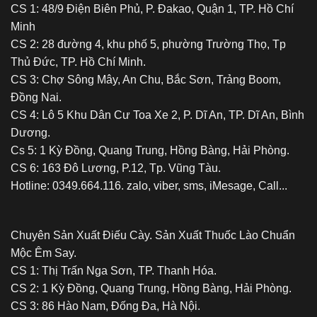
CS 1: 48/9 Điện Biên Phủ, P. Đakao, Quận 1, TP. Hồ Chí
Minh
CS 2: 28 đường 4, khu phố 5, phường Trường Thọ, Tp
Thủ Đức, TP. Hồ Chí Minh.
CS 3: Chợ Sông Mây, An Chu, Bắc Sơn, Trảng Boom,
Đồng Nai.
CS 4: Lô 5 Khu Dân Cư Toa Xe 2, P. Dĩ An, TP. Dĩ An, Bình
Dương.
Cs 5: 1 Kỳ Đồng, Quang Trung, Hồng Bàng, Hải Phòng.
CS 6: 163 Đô Lương, P.12, Tp. Vũng Tàu.
Hotline: 0349.664.116. zalo, viber, sms, iMesage, Call...
Chuyên Sản Xuất Điếu Cày. Sản Xuất Thuốc Lào Chuẩn
Mộc Êm Say.
CS 1: Thị Trấn Nga Sơn, TP. Thanh Hóa.
CS 2: 1 Kỳ Đồng, Quang Trung, Hồng Bàng, Hải Phòng.
CS 3: 86 Hào Nam, Đống Đa, Hà Nội.