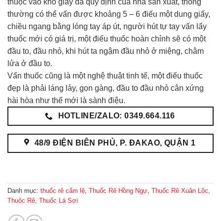
thuộc vào khổ giấy đã quy định của nhà sản xuất, thông
thường có thể vấn được khoảng 5 – 6 điếu một dung giấy,
chiều ngang bằng lóng tay áp út, người hút tự tay vấn lấy
thuốc mới có giá trị, một điếu thuốc hoàn chỉnh sẽ có một
đầu to, đầu nhỏ, khi hút ta ngậm đầu nhỏ ở miệng, châm
lửa ở đầu to.
Vấn thuốc cũng là một nghệ thuật tinh tế, một điếu thuốc
đẹp là phải láng lảy, gọn gàng, đầu to đầu nhỏ cân xứng
hài hòa như thế mới là sành điệu.
HOTLINE/ZALO: 0349.664.116
48/9 ĐIỆN BIÊN PHỦ, P. ĐAKAO, QUẬN 1
Danh mục:
thuốc rê cẩm lệ
,
Thuốc Rê Hồng Ngự
,
Thuốc Rê Xuân Lộc
,
Thuôc Rê, Thuốc Lá Sợi