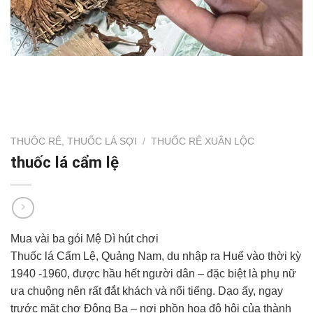
THUÔC RÊ, THUỐC LÁ SỢI
/
THUỐC RÊ XUÂN LỘC
thuốc lá cẩm lệ
Mua vài ba gói Mệ Dì hút chơi
Thuốc lá Cẩm Lệ, Quảng Nam, du nhập ra Huế vào thời kỳ
1940 -1960, được hầu hết người dân – đặc biệt là phụ nữ
ưa chuộng nên rất đắt khách và nổi tiếng. Dạo ấy, ngay
trước mặt chợ Đông Ba – nơi phồn hoa đô hội của thành