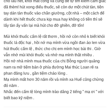
cho lâu hết, khỏi mất công và cũng để tự tìm kiếm cảm giác
đã thèm! hút xong điếu thuốc, sẽ còn dư một chút tàn, tiện
tay dán tàn thuốc vào chân giường, cột nhà – một cách để
dành khi hết thuốc chưa kịp mua hay không có tiền thì sẽ
lấy tàn ấy vấn lại mà hút cho đỡ ghiền, đỡ tốn!
Mùi khói thuốc cẩm lệ rất thơm , hồi nớ còn nhỏ k biết khói
thuốc lá độc hại , hồi nớ mạ mình vừa ngồi đan áo len vừa
hút thuốc cẩm lệ , thức cho chị em mình học bài thi . Giờ
vẫn nhớ mùi khói thuốc và nhớ mạ mình thật nhiều .
Hồi nớ nhà mình mua thuốc của chị Bỗng người quảng
nam ra mở tiệm bán ở phía đường Mai thúc Loan rẽ ra
phan đăng lưu , gần tiệm cháo lòng .
Mạ mình mất hơn 30 năm rồi và mình xa Huế cũng chừng
đó năm .
Nhắc đến cẩm lệ lòng mình trào dâng 2 tiếng ” mạ ơi ” với
biết bao kỹ niệm .