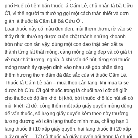
phố Huế có tiệm bán thuốc lá Cẩm Lệ, chủ nhân là bà Cửu
Ới, vì thế người ta thường gọi một cách thân thiết và đơn
giản là thuốc lá Cẩm Lệ Bà Cửu Ới.
Loại thuốc này có màu đen đen, mùi thơm thơm, rờ vào sẽ
thấy rít rít, thường được cuộn chặt thành những khoanh
tròn như con rắn vậy, dùng một con dao thật bén xắt ra
thành từng lát thật mỏng, càng mỏng càng đẹp và có giá trị
về mặt chất lượng, nghĩa là khi vấn để hút, từng sợi thuốc
mỏng manh ấy quyện dính vào nhau sẽ góp phần tăng
thêm hương thơm đậm đà đặc sắc của vị thuốc Cẩm Lệ.
Thuốc lá Cẩm Lệ bán – mua theo cân lạng, khi mua ta sẽ
được bà Cửu Ới gói thuốc trong lá chuối tươi cốt để giữ
cho thuốc có độ ẩm khỏi bị khô, bởi thuốc khô lúc hút sẽ có
mùi khét rất dở, cộng thêm một xấp giấy quyến mỏng dùng
để vấn thuốc, số lượng giấy quyến kèm theo này thường
tương đương với cân lạng thuốc mình mua, chẳng hạn 1
lạng thuốc thì 10 xấp giấy quyến, hai lạng thuốc thì 20 xấp
giấy quyến… Tất cả thuốc và giấy quyến gói trong lá chuối