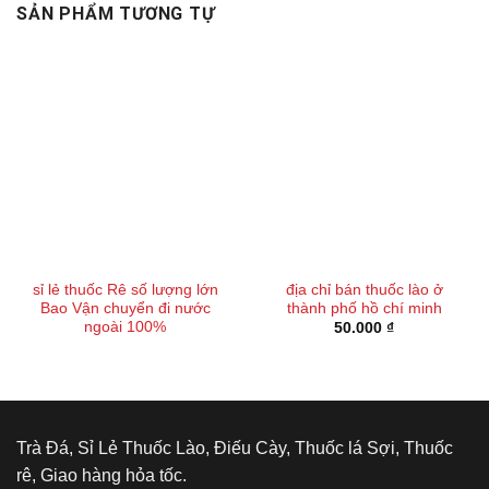
SẢN PHẨM TƯƠNG TỰ
sỉ lẻ thuốc Rê số lượng lớn
địa chỉ bán thuốc lào ở
Bao Vận chuyển đi nước
thành phố hồ chí minh
ngoài 100%
50.000
₫
Trà Đá, Sỉ Lẻ Thuốc Lào, Điếu Cày, Thuốc lá Sợi, Thuốc
rê, Giao hàng hỏa tốc.