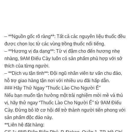
– **Nguồn gốc rõ ràng**: Tất cả các nguyên liệu thuốc đều
được chọn lọc từ các vùng trồng thuốc nổi tiếng.
– **Hương vị đa dạng**: Từ vị đậm cho đến hương nhẹ
nhàng, 9AM Điếu Cày luôn có sản phẩm phù hợp với sở
thích của từng người.
– **Dịch vụ tận tình**: Đội ngũ nhân viên tư vấn chu đáo,
hỗ trợ giao hàng tận nơi với nhiều ưu đãi hấp dẫn.
### Hãy Thử Ngay “Thuốc Lào Cho Người Ế”
Nếu bạn muốn tận hưởng một trải nghiệm mới mẻ và thú
vị, hãy thử ngay “Thuốc Lào Cho Người Ế” từ 9AM Điếu
Cày. Đừng bỏ lỡ cơ hội để trở thành người tiên phong với
sản phẩm độc đáo này.
**Liên hệ đặt hàng: