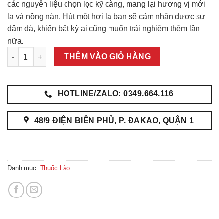
các nguyên liệu chọn lọc kỹ càng, mang lại hương vị mới
lạ và nồng nàn. Hút một hơi là bạn sẽ cảm nhận được sự
đậm đà, khiến bất kỳ ai cũng muốn trải nghiệm thêm lần
nữa.
9AM Điếu Cày Ra Mắt Thuốc Lào "Cho Người Ế" số lượng
THÊM VÀO GIỎ HÀNG
HOTLINE/ZALO: 0349.664.116
48/9 ĐIỆN BIÊN PHỦ, P. ĐAKAO, QUẬN 1
Danh mục:
Thuốc Lào