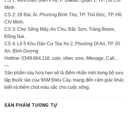
CS 1: 48/9 Điện Biên Phủ, P. Đakao, Quận 1, TP. Hồ Chí
Minh
CS 2: 28 Bác Ái, Phường Bình Thọ, TP. Thủ Đức, TP. Hồ
Chí Minh.
CS 3: Chợ Sông Mây, An Chu, Bắc Sơn, Trảng Boom,
Đồng Nai.
CS 4: Lô 5 Khu Dân Cư Toa Xe 2, Phường Dĩ An, TP. Dĩ
An, Bình Dương
Hotline: 0349.664.116. zalo, viber, sms, iMesage, Call…
—
Sản phẩm này hứa hẹn sẽ là điểm nhấn mới trong bộ sưu
tập thuốc lào của 9AM Điếu Cày, mang đến cảm giác khác
biệt và thêm chút màu sắc cho cuộc sống.
SẢN PHẨM TƯƠNG TỰ