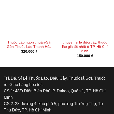
Thuốc Lào ngon chuẩn-Sài
chuyên sỉ lẻ điếu cày, thuốc
Gòn-Thuốc Lào Thanh Hóa
lào giá tốt nhất ở TP. Hồ Chí
Minh.
320.000
₫
150.000
₫
Trà Đá, Sỉ Lẻ Thuốc Lào, Điếu Cày, Thuốc lá Sợi, Thuốc
rê, Giao hàng hỏa tốc.
CS 1: 48/9 Điện Biên Phủ, P. Đakao, Quận 1, TP. Hồ Chí
Minh
CS 2: 28 đường 4, khu phố 5, phường Trường Thọ, Tp
Thủ Đức, TP. Hồ Chí Minh.