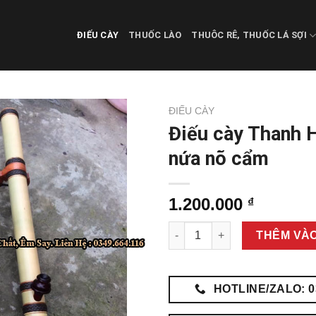
ĐIẾU CÀY
THUỐC LÀO
THUÔC RÊ, THUỐC LÁ SỢI
ĐIẾU CÀY
Điếu cày Thanh 
nứa nõ cẩm
1.200.000
₫
Điếu cày Thanh Hóa Điếu nứa
THÊM VÀO
HOTLINE/ZALO: 0