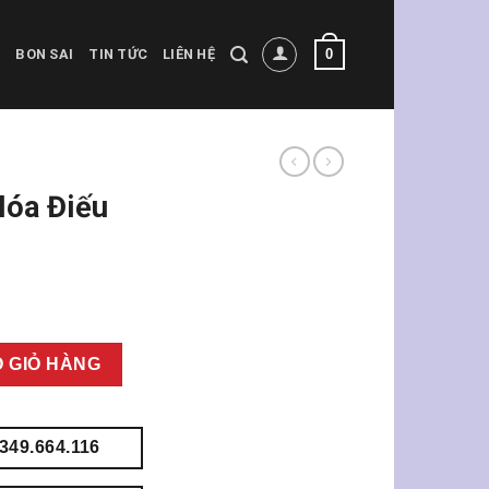
0
BON SAI
TIN TỨC
LIÊN HỆ
Hóa Điếu
 nõ cẩm số lượng
 GIỎ HÀNG
349.664.116