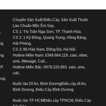
á
Chuyên Sản Xuất Điếu Cày. Sản Xuất Thuốc
Lào Chuẩn Mộc Êm Say.
,
CS 1: Thị Trấn Nga Sơn, TP. Thanh Hóa.
CS 2: 1 Kỳ Đồng, Quang Trung, Hồng Bàng,
ng
Hải Phòng.
CS 3: 86 Hào Nam, Đống Đa, Hà Nội.
ảng
Hotline Miền Nam: 0349.664.116. zalo, viber,
sms, iMesage, Call...
TP.
Hotline Miền Bắc: 0979.220.893. zalo, sms,
call..
Hải
thuốc lào Dĩ An, Bình Dương
Điếu cày dĩ An,
Bình Dương, Điếu Cày Bình Dương
thuốc lào TP HCM
Điếu cày TPHCM, Điếu Cày