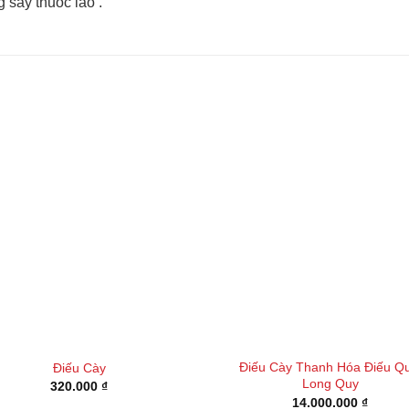
 say thuốc lào .
Điếu Cày Thanh Hóa Điếu Qu
Điếu Cày
Long Quy
320.000
₫
14.000.000
₫