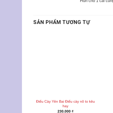
Hun cho 1 cái cũng
SẢN PHẨM TƯƠNG TỰ
Điếu Cày Yên Bai Điếu cày nõ to kêu
hay
230.000
₫