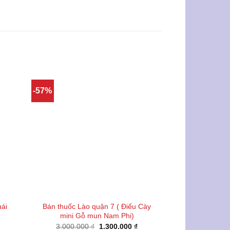
-57%
ái
Bán thuốc Lào quận 7 ( Điếu Cày
Điếu Cày Tha
mini Gỗ mun Nam Phi)
Cẩm Trạm K
Giá
Giá
3.000.000
₫
1.300.000
₫
3.