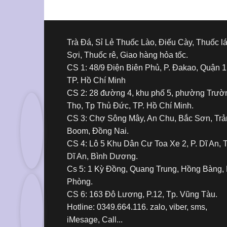
Trà Đá, Sỉ Lẻ Thuốc Lào, Điếu Cày, Thuốc l
Sợi, Thuốc rê, Giao hàng hỏa tốc.
CS 1: 48/9 Điện Biên Phủ, P. Đakao, Quận 1
TP. Hồ Chí Minh
CS 2: 28 đường 4, khu phố 5, phường Trườ
Thọ, Tp Thủ Đức, TP. Hồ Chí Minh.
CS 3: Chợ Sông Mây, An Chu, Bắc Sơn, Tr
Boom, Đồng Nai.
CS 4: Lô 5 Khu Dân Cư Toa Xe 2, P. Dĩ An, 
Dĩ An, Bình Dương.
Cs 5: 1 Kỳ Đồng, Quang Trung, Hồng Bàng, 
Phòng.
CS 6: 163 Đô Lương, P.12, Tp. Vũng Tàu.
Hotline: 0349.664.116. zalo, viber, sms,
iMesage, Call...