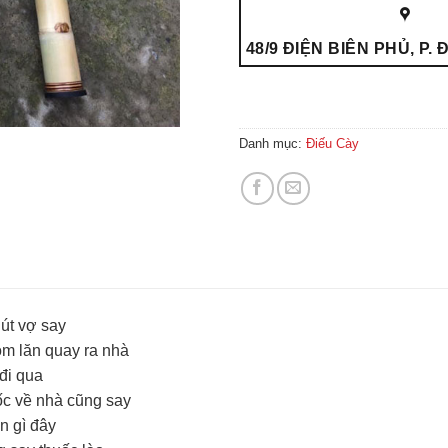
48/9 ĐIỆN BIÊN PHỦ, P.
Danh mục:
Điếu Cày
út vợ say
m lăn quay ra nhà
đi qua
ốc về nhà cũng say
n gì đây