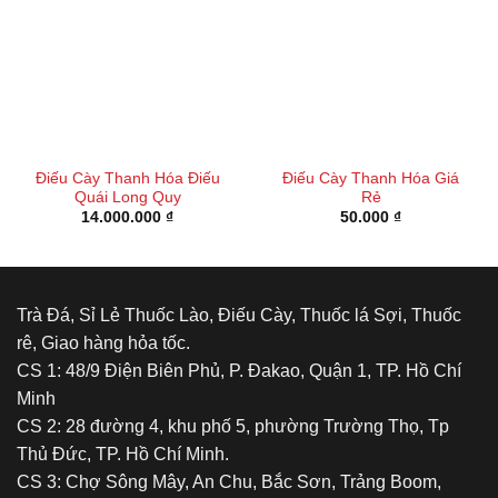
Điếu Cày Thanh Hóa Điếu
Điếu Cày Thanh Hóa Giá
Quái Long Quy
Rẻ
14.000.000
₫
50.000
₫
Trà Đá, Sỉ Lẻ Thuốc Lào, Điếu Cày, Thuốc lá Sợi, Thuốc
rê, Giao hàng hỏa tốc.
CS 1: 48/9 Điện Biên Phủ, P. Đakao, Quận 1, TP. Hồ Chí
Minh
CS 2: 28 đường 4, khu phố 5, phường Trường Thọ, Tp
Thủ Đức, TP. Hồ Chí Minh.
CS 3: Chợ Sông Mây, An Chu, Bắc Sơn, Trảng Boom,