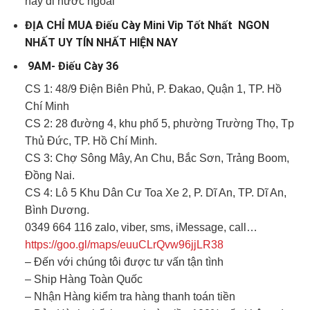
hay đi nước ngoài
ĐỊA CHỈ MUA Điếu Cày Mini Vip Tốt Nhất NGON
NHẤT UY TÍN NHẤT HIỆN NAY
9AM- Điếu Cày 36
CS 1: 48/9 Điện Biên Phủ, P. Đakao, Quận 1, TP. Hồ
Chí Minh
CS 2: 28 đường 4, khu phố 5, phường Trường Thọ, Tp
Thủ Đức, TP. Hồ Chí Minh.
CS 3: Chợ Sông Mây, An Chu, Bắc Sơn, Trảng Boom,
Đồng Nai.
CS 4: Lô 5 Khu Dân Cư Toa Xe 2, P. Dĩ An, TP. Dĩ An,
Bình Dương.
0349 664 116 zalo, viber, sms, iMessage, call…
https://goo.gl/maps/euuCLrQvw96jjLR38
– Đến với chúng tôi được tư vấn tận tình
– Ship Hàng Toàn Quốc
– Nhận Hàng kiểm tra hàng thanh toán tiền