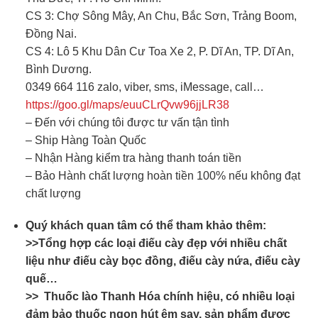
CS 3: Chợ Sông Mây, An Chu, Bắc Sơn, Trảng Boom,
Đồng Nai.
CS 4: Lô 5 Khu Dân Cư Toa Xe 2, P. Dĩ An, TP. Dĩ An,
Bình Dương.
0349 664 116 zalo, viber, sms, iMessage, call…
https://goo.gl/maps/euuCLrQvw96jjLR38
– Đến với chúng tôi được tư vấn tận tình
– Ship Hàng Toàn Quốc
– Nhận Hàng kiểm tra hàng thanh toán tiền
– Bảo Hành chất lượng hoàn tiền 100% nếu không đạt
chất lượng
Quý khách quan tâm có thể tham khảo thêm:
>>Tổng hợp các loại điếu cày đẹp với nhiều chất
liệu như điếu cày bọc đồng, điếu cày nứa, điếu cày
quế…
>> Thuốc lào Thanh Hóa chính hiệu, có nhiều loại
đảm bảo thuốc ngon hút êm say, sản phẩm được