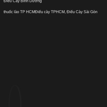
Điếu Cày Bình Dương
thuốc lào TP HCM
Điếu cày TPHCM, Điếu Cày Sài Gòn