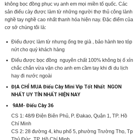
không bọc đồng phục vụ anh em mọi miền tổ quốc. Các
sản điếu cày được làm từ những người thợ thủ công lành
nghề tay nghề cao nhất thanh hóa hiện nay. Đặc điểm của
cơ sở chúng tôi là:
Điếu được làm từ nhưng ống tre già , bảo hành teo tóp
nứt cho quý khách hàng
Điếu được bọc đồng nguyên chất 100% không bị ố xỉn
chắc chắn vừa vặn cho anh em cầm tay khi đi du lịch
hay đi nước ngoài
ĐỊA CHỈ MUA Điếu Cày Mini Vip Tốt Nhất NGON
NHẤT UY TÍN NHẤT HIỆN NAY
9AM- Điếu Cày 36
CS 1: 48/9 Điện Biên Phủ, P. Đakao, Quận 1, TP. Hồ
Chí Minh
CS 2: 28 đường 4, khu phố 5, phường Trường Thọ, Tp
Thủ Đức, TP. Hồ Chí Minh.