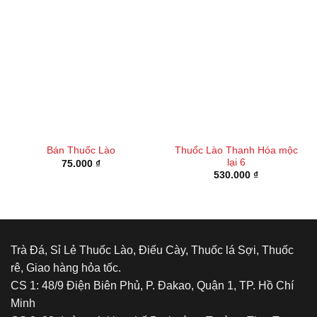
Thuốc Lào Thanh Hóa mộc
Bán Thuốc Lào
lại 6
75.000
₫
530.000
₫
Trà Đá, Sỉ Lẻ Thuốc Lào, Điếu Cày, Thuốc lá Sợi, Thuốc
rê, Giao hàng hỏa tốc.
CS 1: 48/9 Điện Biên Phủ, P. Đakao, Quận 1, TP. Hồ Chí
Minh