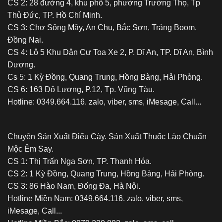
CS 2: 28 đường 4, khu phố 5, phường Trường Thọ, Tp
Thủ Đức, TP. Hồ Chí Minh.
CS 3: Chợ Sông Mây, An Chu, Bắc Sơn, Trảng Boom,
Đồng Nai.
CS 4: Lô 5 Khu Dân Cư Toa Xe 2, P. Dĩ An, TP. Dĩ An, Bình
Dương.
Cs 5: 1 Kỳ Đồng, Quang Trung, Hồng Bàng, Hải Phòng.
CS 6: 163 Đô Lương, P.12, Tp. Vũng Tàu.
Hotline: 0349.664.116. zalo, viber, sms, iMesage, Call...
Chuyên Sản Xuất Điếu Cày. Sản Xuất Thuốc Lào Chuẩn
Mộc Êm Say.
CS 1: Thị Trấn Nga Sơn, TP. Thanh Hóa.
CS 2: 1 Kỳ Đồng, Quang Trung, Hồng Bàng, Hải Phòng.
CS 3: 86 Hào Nam, Đống Đa, Hà Nội.
Hotline Miền Nam: 0349.664.116. zalo, viber, sms,
iMesage, Call...