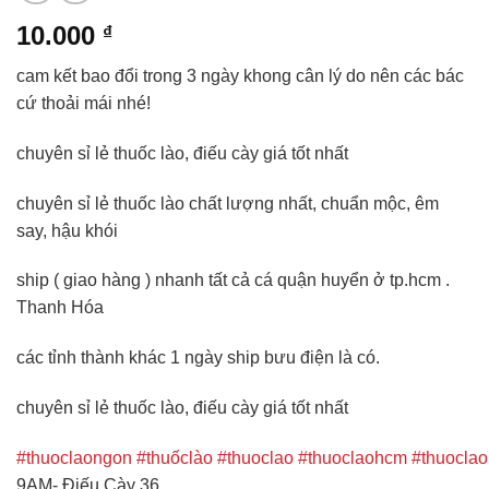
10.000
₫
cam kết bao đổi trong 3 ngày khong cân lý do nên các bác
cứ thoải mái nhé!
chuyên sỉ lẻ thuốc lào, điếu cày giá tốt nhất
chuyên sỉ lẻ thuốc lào chất lượng nhất, chuẩn mộc, êm
say, hậu khói
ship ( giao hàng ) nhanh tất cả cá quận huyển ở tp.hcm .
Thanh Hóa
các tỉnh thành khác 1 ngày ship bưu điện là có.
chuyên sỉ lẻ thuốc lào, điếu cày giá tốt nhất
#thuoclaongon
#thuốclào
#thuoclao
#thuoclaohcm
#thuocla
9AM- Điếu Cày 36