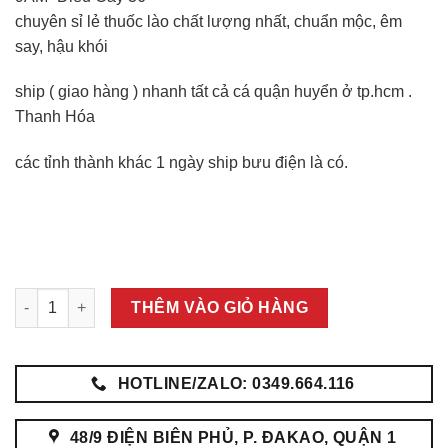
chuyên sỉ lẻ thuốc lào chất lượng nhất, chuẩn mộc, êm
say, hậu khói
ship ( giao hàng ) nhanh tất cả cá quận huyển ở tp.hcm .
Thanh Hóa
các tỉnh thành khác 1 ngày ship bưu điện là có.
Bán Thuốc Lào Huyện Bình Chánh số lượng
THÊM VÀO GIỎ HÀNG
HOTLINE/ZALO: 0349.664.116
48/9 ĐIỆN BIÊN PHỦ, P. ĐAKAO, QUẬN 1