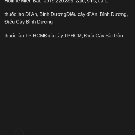
Hotline Miền Bắc: 0979.220.893. zalo, sms, call..
thuốc lào Dĩ An, Bình Dương
Điếu cày dĩ An, Bình Dương,
Điếu Cày Bình Dương
thuốc lào TP HCM
Điếu cày TPHCM, Điếu Cày Sài Gòn