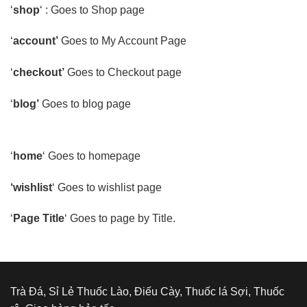
‘
shop
‘ : Goes to Shop page
‘
account’
Goes to My Account Page
‘
checkout’
Goes to Checkout page
‘
blog’
Goes to blog page
‘
home
‘ Goes to homepage
‘wishlist
‘ Goes to wishlist page
‘
Page Title
‘ Goes to page by Title.
Trà Đá, Sỉ Lẻ Thuốc Lào, Điếu Cày, Thuốc lá Sợi, Thuốc