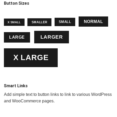
Button Sizes
NORMAL
SMALL
SMALLER
X SMALL
LARGER
LARGE
X LARGE
Smart Links
Add simple text to button links to link to various WordPress
and WooCommerce pages.