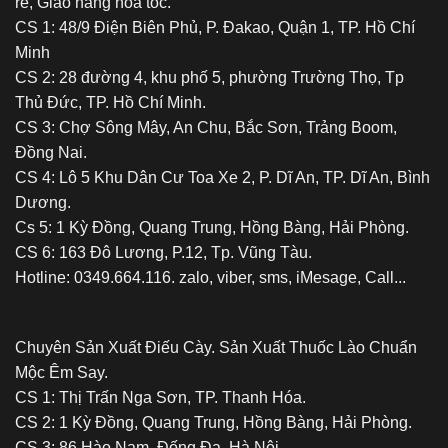
rê, Giao hàng hỏa tốc.
CS 1: 48/9 Điện Biên Phủ, P. Đakao, Quận 1, TP. Hồ Chí
Minh
CS 2: 28 đường 4, khu phố 5, phường Trường Thọ, Tp
Thủ Đức, TP. Hồ Chí Minh.
CS 3: Chợ Sông Mây, An Chu, Bắc Sơn, Trảng Boom,
Đồng Nai.
CS 4: Lô 5 Khu Dân Cư Toa Xe 2, P. Dĩ An, TP. Dĩ An, Bình
Dương.
Cs 5: 1 Kỳ Đồng, Quang Trung, Hồng Bàng, Hải Phòng.
CS 6: 163 Đô Lương, P.12, Tp. Vũng Tàu.
Hotline: 0349.664.116. zalo, viber, sms, iMesage, Call...
Chuyên Sản Xuất Điếu Cày. Sản Xuất Thuốc Lào Chuẩn
Mộc Êm Say.
CS 1: Thị Trấn Nga Sơn, TP. Thanh Hóa.
CS 2: 1 Kỳ Đồng, Quang Trung, Hồng Bàng, Hải Phòng.
CS 3: 86 Hào Nam, Đống Đa, Hà Nội.