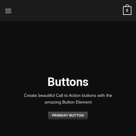
Skip
0
to
content
Buttons
Create beautiful Call to Action buttons with the
amazing Button Element
PRIMARY BUTTON